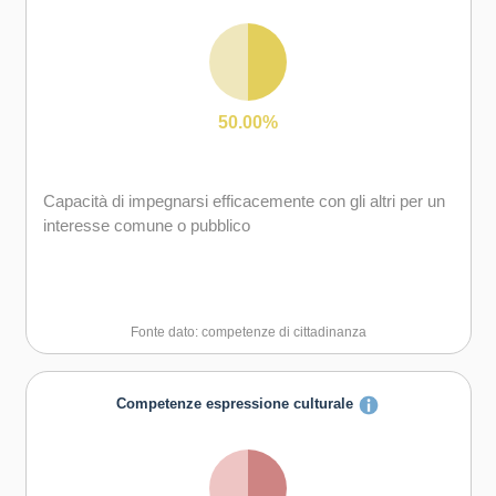
Capacità di comunicare e negoziare efficacemente con
gli altri
Capacità di essere proattivi e lungimiranti
50.00%
Capacità di motivare gli altri e valorizzare le loro idee, di
provare empatia
Capacità di impegnarsi efficacemente con gli altri per un
interesse comune o pubblico
Fonte dato: competenze di cittadinanza
Competenze espressione culturale