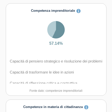
Capacità di creare fiducia e provare empatia
Competenza imprenditoriale
Capacità di esprimere e comprendere punti di vista
diversi
Capacità di negoziare
57.14%
Capacità di concentrarsi, di riflettere criticamente e di
prendere decisioni
Capacità di pensiero strategico e risoluzione dei problemi
Capacità di gestire il proprio apprendimento e la propria
carriera
Capacità di trasformare le idee in azioni
Capacità di favorire il proprio benessere fisico ed
Capacità di riflessione critica e costruttiva
emotivo
Fonte dato: competenze imprenditoriali
Capacità di assumere l'iniziativa
Capacità di lavorare sia in modalità collaborativa in
Competenze in materia di cittadinanza
gruppo sia in maniera autonoma