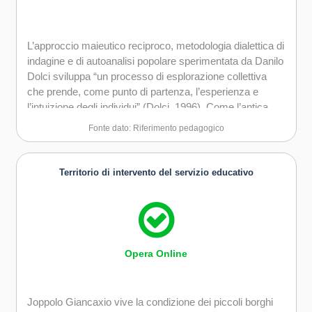
L’approccio maieutico reciproco, metodologia dialettica di
indagine e di autoanalisi popolare sperimentata da Danilo
Dolci sviluppa “un processo di esplorazione collettiva
che prende, come punto di partenza, l’esperienza e
l’intuizione degli individui” (Dolci, 1996). Come l’antica
arte della levatrice: dare alla luce tutte le potenzialità
Fonte dato: Riferimento pedagogico
interiori di colui che vuole imparare;
Territorio di intervento del servizio educativo
Opera Online
Joppolo Giancaxio vive la condizione dei piccoli borghi