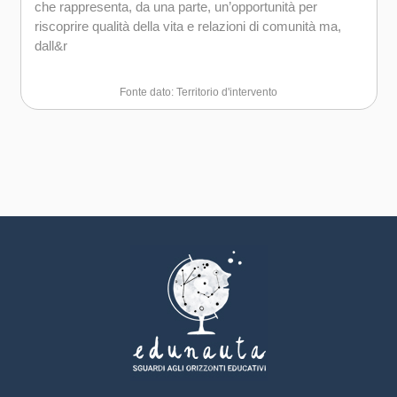
che rappresenta, da una parte, un’opportunità per
riscoprire qualità della vita e relazioni di comunità ma,
dall&r
Fonte dato: Territorio d'intervento