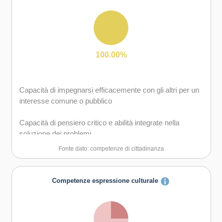
Capacità di mantenere il ritmo dell'attività
Capacità di comunicare e negoziare efficacemente con
gli altri
100.00%
Capacità di gestire l'incertezza, l'ambiguità e il rischio
Capacità di impegnarsi efficacemente con gli altri per un
Capacità di essere proattivi e lungimiranti
interesse comune o pubblico
Capacità di accettare la responsabilità
Capacità di pensiero critico e abilità integrate nella
soluzione dei problemi
Fonte dato: competenze di cittadinanza
Competenze espressione culturale