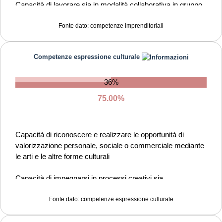
Capacità di lavorare sia in modalità collaborativa in gruppo
sia in maniera autonoma
Fonte dato: competenze imprenditoriali
Capacità di gestire l'incertezza, l'ambiguità e il rischio
Competenze espressione culturale
Capacità di essere proattivi e lungimiranti
Capacità di coraggio e perseveranza nel raggiungimento
36%
degli obiettivi
75.00%
Capacità di riconoscere e realizzare le opportunità di
valorizzazione personale, sociale o commerciale mediante
le arti e le altre forme culturali
Capacità di impegnarsi in processi creativi sia
individualmente che collettivamente
Fonte dato: competenze espressione culturale
Curiosità nei confronti del mondo, apertura per immaginare
nuove possibilità