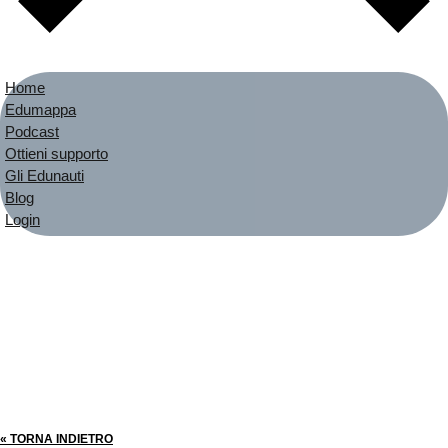
Home
Edumappa
Podcast
Ottieni supporto
Gli Edunauti
Blog
Login
« TORNA INDIETRO