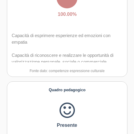
100.00%
Capacità di esprimere esperienze ed emozioni con
empatia
Capacità di riconoscere e realizzare le opportunità di
valorizzazione personale, sociale o commerciale
mediante le arti e le altre forme culturali
Fonte dato: competenze espressione culturale
Capacità di impegnarsi in processi creativi sia
individualmente che collettivamente
Quadro pedagogico
Curiosità nei confronti del mondo, apertura per
immaginare nuove possibilità
Presente