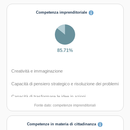
Capacità di comunicare costruttivamente in ambienti
Competenza imprenditoriale
diversi
Capacità di creare fiducia e provare empatia
Capacità di esprimere e comprendere punti di vista
diversi
85.71%
Capacità di negoziare
Creatività e immaginazione
Capacità di concentrarsi, di riflettere criticamente e di
prendere decisioni
Capacità di pensiero strategico e risoluzione dei problemi
Capacità di gestire il proprio apprendimento e la propria
Capacità di trasformare le idee in azioni
carriera
Fonte dato: competenze imprenditoriali
Capacità di riflessione critica e costruttiva
Capacità di favorire il proprio benessere fisico ed
emotivo
Capacità di assumere l'iniziativa
Competenze in materia di cittadinanza