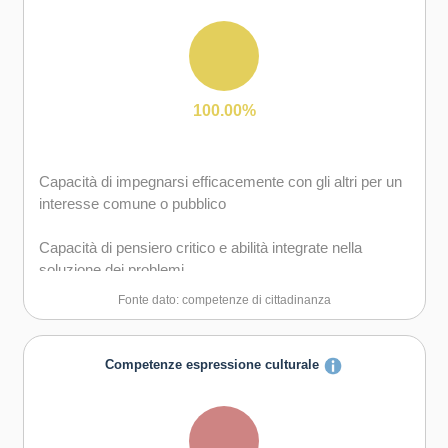
Capacità di lavorare sia in modalità collaborativa in
gruppo sia in maniera autonoma
Capacità di comunicare e negoziare efficacemente con
gli altri
100.00%
Capacità di possedere spirito di iniziativa e
autoconsapevolezza
Capacità di impegnarsi efficacemente con gli altri per un
interesse comune o pubblico
Capacità di essere proattivi e lungimiranti
Capacità di pensiero critico e abilità integrate nella
Capacità di coraggio e perseveranza nel raggiungimento
soluzione dei problemi
degli obiettivi
Fonte dato: competenze di cittadinanza
Capacità di motivare gli altri e valorizzare le loro idee, di
provare empatia
Competenze espressione culturale
Capacità di accettare la responsabilità