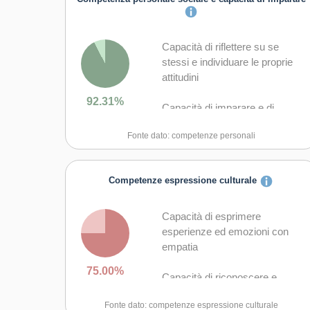
Capacità di riflettere su se
stessi e individuare le proprie
attitudini
92.31%
Capacità di imparare e di
lavorare sia in modalità
Fonte dato: competenze personali
collaborativa sia in maniera
autonoma
Competenze espressione culturale
Capacità di lavorare con gli altri
in maniera costruttiva
Capacità di esprimere
Capacità di comunicare
esperienze ed emozioni con
costruttivamente in ambienti
empatia
diversi
75.00%
Capacità di riconoscere e
Capacità di creare fiducia e
realizzare le opportunità di
provare empatia
Fonte dato: competenze espressione culturale
valorizzazione personale,