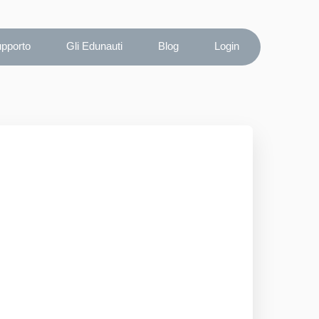
upporto
Gli Edunauti
Blog
Login