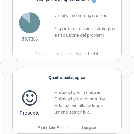
Competenza imprenditoriale
Creatività e immaginazione
Capacità di pensiero strategico
e risoluzione dei problemi
85.71%
Capacità di trasformare le idee
Fonte dato: competenze imprenditoriali
in azioni
Capacità di riflessione critica e
costruttiva
Quadro pedagogico
Capacità di assumere l'iniziativa
Philosophy with children,
Philosophy for community,
Capacità di lavorare sia in
Educazione allo sviluppo
modalità collaborativa in gruppo
umano sostenibile.
Presente
sia in maniera autonoma
Capacità di comunicare e
Fonte dato: Riferimento pedagogico
negoziare efficacemente con gli