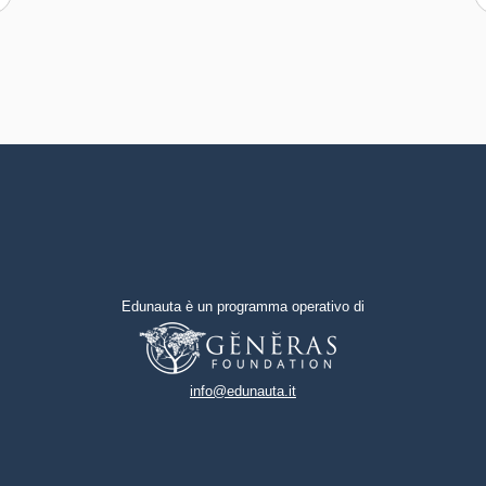
altri
Capacità di gestire l'incertezza,
l'ambiguità e il rischio
Capacità di possedere spirito di
iniziativa e autoconsapevolezza
Capacità di essere proattivi e
lungimiranti
Capacità di coraggio e
Edunauta è un programma operativo di
perseveranza nel
raggiungimento degli obiettivi
Capacità di motivare gli altri e
info@edunauta.it
valorizzare le loro idee, di
provare empatia