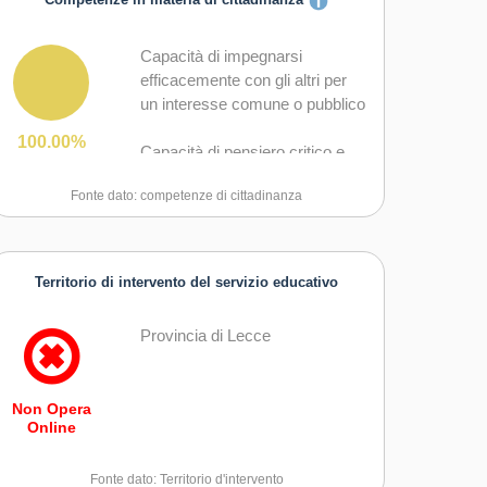
Competenze in materia di cittadinanza
Capacità di impegnarsi
efficacemente con gli altri per
un interesse comune o pubblico
100.00%
Capacità di pensiero critico e
abilità integrate nella soluzione
Fonte dato: competenze di cittadinanza
dei problemi
Territorio di intervento del servizio educativo
Provincia di Lecce
Non Opera
Online
Fonte dato: Territorio d'intervento