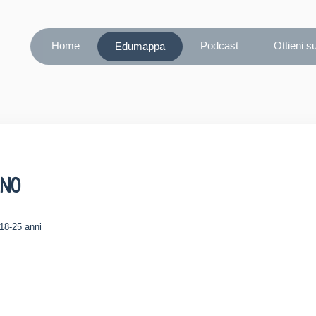
Home
Podcast
Ottieni s
Edumappa
INO
 18-25 anni