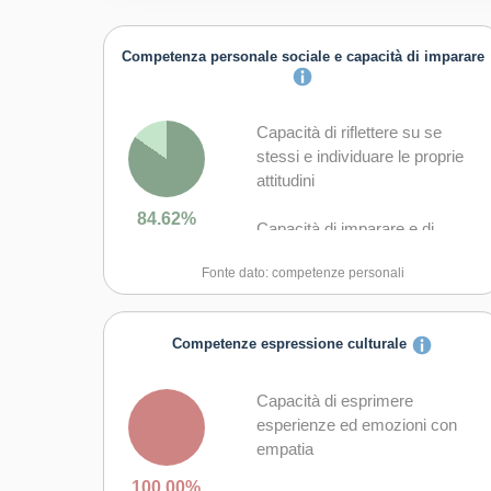
Competenza personale sociale e capacità di imparare
Capacità di riflettere su se
stessi e individuare le proprie
attitudini
84.62%
Capacità di imparare e di
lavorare sia in modalità
Fonte dato: competenze personali
collaborativa sia in maniera
autonoma
Competenze espressione culturale
Capacità di lavorare con gli altri
in maniera costruttiva
Capacità di esprimere
Capacità di comunicare
esperienze ed emozioni con
costruttivamente in ambienti
empatia
diversi
100.00%