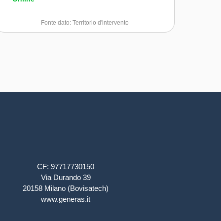
Fonte dato: Territorio d'intervento
CF: 97717730150
Via Durando 39
20158 Milano (Bovisatech)
www.generas.it