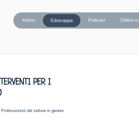
Home
Podcast
Ottieni s
Edumappa
TERVENTI PER I
O
 Professionisti del settore in genere