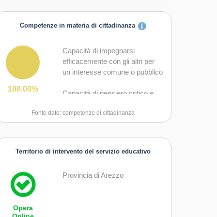
Competenze in materia di cittadinanza
Capacità di impegnarsi
efficacemente con gli altri per
un interesse comune o pubblico
100.00%
Capacità di pensiero critico e
abilità integrate nella soluzione
Fonte dato: competenze di cittadinanza
dei problemi
Territorio di intervento del servizio educativo
Provincia di Arezzo
Opera
Online