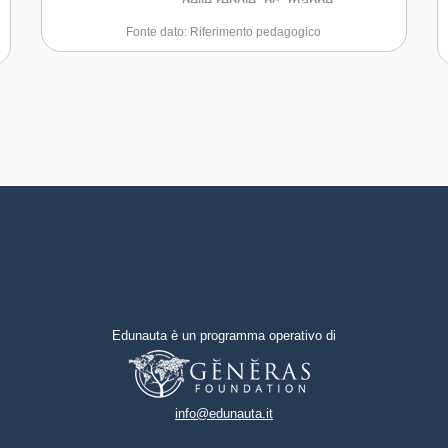
delle regole, pc, mappe
concettuali) che vadano a
Capacità di comunicare e
Fonte dato: Riferimento pedagogico
sostenere l’autonomia e
negoziare efficacemente con gli
compensare le difficoltà.
altri
Capacità di gestire l'incertezza,
l'ambiguità e il rischio
Capacità di possedere spirito di
iniziativa e autoconsapevolezza
Capacità di essere proattivi e
lungimiranti
Capacità di coraggio e
Edunauta è un programma operativo di
perseveranza nel
raggiungimento degli obiettivi
Capacità di motivare gli altri e
info@edunauta.it
valorizzare le loro idee, di