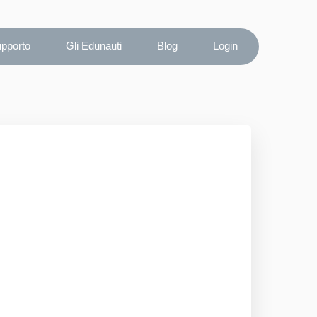
upporto
Gli Edunauti
Blog
Login