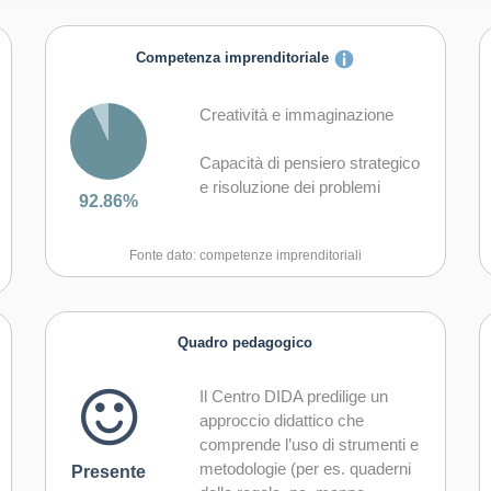
Competenza imprenditoriale
Creatività e immaginazione
Capacità di pensiero strategico
e risoluzione dei problemi
92.86%
Capacità di trasformare le idee
Fonte dato: competenze imprenditoriali
in azioni
Capacità di riflessione critica e
costruttiva
Quadro pedagogico
Capacità di assumere l'iniziativa
Il Centro DIDA predilige un
approccio didattico che
Capacità di lavorare sia in
comprende l’uso di strumenti e
modalità collaborativa in gruppo
metodologie (per es. quaderni
Presente
sia in maniera autonoma