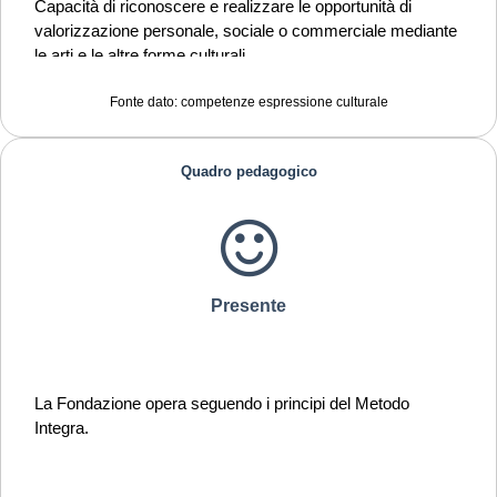
Capacità di riconoscere e realizzare le opportunità di
valorizzazione personale, sociale o commerciale mediante
le arti e le altre forme culturali
Capacità di impegnarsi in processi creativi sia
Fonte dato: competenze espressione culturale
individualmente che collettivamente
Quadro pedagogico
Curiosità nei confronti del mondo, apertura per immaginare
nuove possibilità
Presente
La Fondazione opera seguendo i principi del Metodo
Integra.