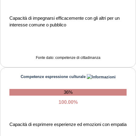
Capacità di coraggio e perseveranza nel raggiungimento
degli obiettivi
Capacità di impegnarsi efficacemente con gli altri per un
interesse comune o pubblico
Capacità di motivare gli altri e valorizzare le loro idee, di
provare empatia
Capacità di accettare la responsabilità
Fonte dato: competenze di cittadinanza
Competenze espressione culturale
36%
100.00%
Capacità di esprimere esperienze ed emozioni con empatia