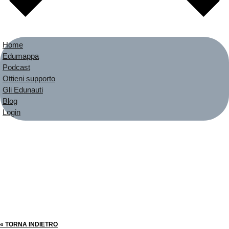
Home
Edumappa
Podcast
Ottieni supporto
Gli Edunauti
Blog
Login
« TORNA INDIETRO