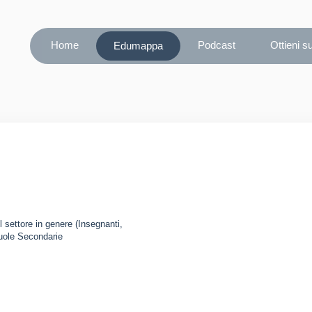
Home
Podcast
Ottieni s
Edumappa
l settore in genere (Insegnanti,
cuole Secondarie