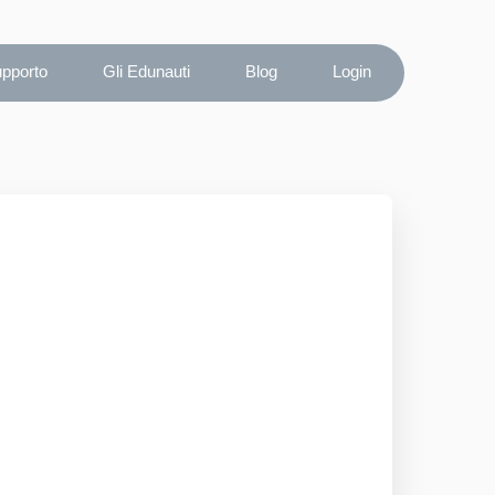
upporto
Gli Edunauti
Blog
Login