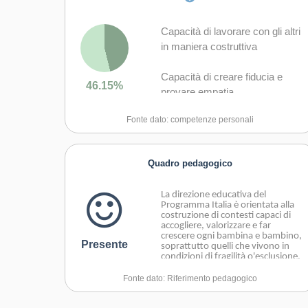
Capacità di lavorare con gli altri
in maniera costruttiva
Capacità di creare fiducia e
46.15%
provare empatia
Fonte dato: competenze personali
Capacità di esprimere e
comprendere punti di vista
diversi
Quadro pedagogico
Capacità di negoziare
La direzione educativa del
Programma Italia è orientata alla
Capacità di gestire il proprio
costruzione di contesti capaci di
accogliere, valorizzare e far
apprendimento e la propria
crescere ogni bambina e bambino,
carriera
Presente
soprattutto quelli che vivono in
condizioni di fragilità o'esclusione.
Essa si sviluppa lungo l’asse della
Capacità di mantenersi resilienti
promozione dei diritti e
Fonte dato: Riferimento pedagogico
dellacentralità delle relazioni
educative, mirando a creare