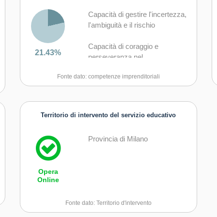
Capacità di gestire l'incertezza,
l'ambiguità e il rischio
Capacità di coraggio e
21.43%
perseveranza nel
raggiungimento degli obiettivi
Fonte dato: competenze imprenditoriali
Capacità di motivare gli altri e
valorizzare le loro idee, di
provare empatia
Territorio di intervento del servizio educativo
Provincia di Milano
Opera
Online
Fonte dato: Territorio d'intervento