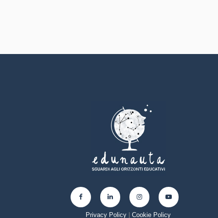
esperienze significative che
attivino il potenziale di ciascun
minore e lo rendano protagonista
del proprio percorso di crescita.
L’intervento educativo è
profondamente intenzionale nella
misura in cui lavora per
contrastare le disuguaglianze,
prevenire la marginalità e generare
trasformazione sociale.
Accompagnare bambini, ragazzi e
famiglie significa sostenere il loro
processo di autonomia e
consapevolezza, riconoscendo le
risorse che ciascuno porta con sé e
aiutandoli a esercitare i propri
diritti nella quotidianità.
L’approccio CIAIPE si fonda sui
principi della Psicologia Della
Famiglia, sulla Psicologia del Ciclo
di Vita e delle Dinamiche
Familiari.A questi si accompagna
l’esperienza con la Psicologia
Narrativa. Per gli interventi viene
seguito il metodo educativo CIAI
#comeunfiglio.
Privacy Policy
|
Cookie Policy