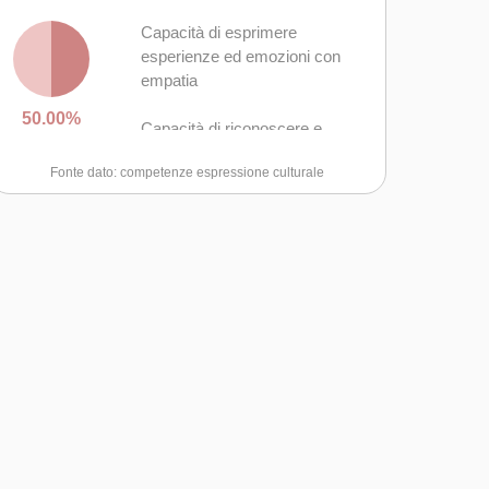
Capacità di esprimere
esperienze ed emozioni con
empatia
50.00%
Capacità di riconoscere e
realizzare le opportunità di
Fonte dato: competenze espressione culturale
valorizzazione personale,
sociale o commerciale
mediante le arti e le altre forme
culturali