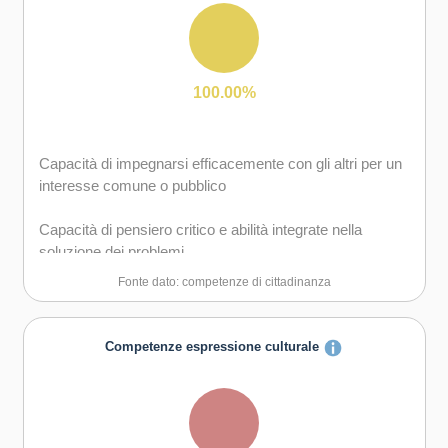
gruppo sia in maniera autonoma
Capacità di comunicare e negoziare efficacemente con
gli altri
100.00%
Capacità di possedere spirito di iniziativa e
autoconsapevolezza
Capacità di impegnarsi efficacemente con gli altri per un
interesse comune o pubblico
Capacità di essere proattivi e lungimiranti
Capacità di pensiero critico e abilità integrate nella
Capacità di coraggio e perseveranza nel raggiungimento
soluzione dei problemi
degli obiettivi
Fonte dato: competenze di cittadinanza
Capacità di motivare gli altri e valorizzare le loro idee, di
provare empatia
Competenze espressione culturale
Capacità di accettare la responsabilità