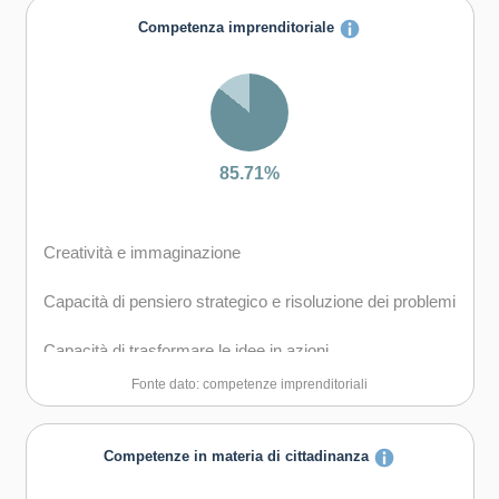
Capacità di comunicare costruttivamente in ambienti
Competenza imprenditoriale
diversi
Capacità di creare fiducia e provare empatia
Capacità di esprimere e comprendere punti di vista
diversi
85.71%
Capacità di negoziare
Creatività e immaginazione
Capacità di concentrarsi, di riflettere criticamente e di
prendere decisioni
Capacità di pensiero strategico e risoluzione dei problemi
Capacità di gestire il proprio apprendimento e la propria
Capacità di trasformare le idee in azioni
carriera
Fonte dato: competenze imprenditoriali
Capacità di riflessione critica e costruttiva
Capacità di favorire il proprio benessere fisico ed
emotivo
Capacità di assumere l'iniziativa
Competenze in materia di cittadinanza
Capacità di lavorare sia in modalità collaborativa in