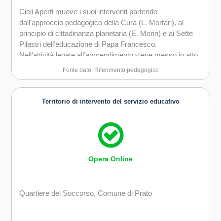
Cieli Aperti muove i suoi interventi partendo
dall’approccio pedagogico della Cura (L. Mortari), al
principio di cittadinanza planetaria (E. Morin) e ai Sette
Pilastri dell’educazione di Papa Francesco.
Nell’attività legate all’apprendimento viene messo in atto
un approccio di tipo umanistico, centrato su un percorso
Fonte dato: Riferimento pedagogico
di acquisizione di conoscenze e competenze che si basa
sui bisogni della singola persona attuando strategie
opportune per condurlo all’autorealizzazione.
Territorio di intervento del servizio educativo
Opera Online
Quartiere del Soccorso, Comune di Prato