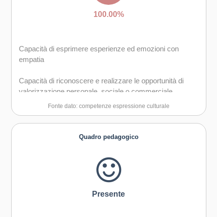
100.00%
Capacità di esprimere esperienze ed emozioni con
empatia
Capacità di riconoscere e realizzare le opportunità di
valorizzazione personale, sociale o commerciale
mediante le arti e le altre forme culturali
Fonte dato: competenze espressione culturale
Capacità di impegnarsi in processi creativi sia
individualmente che collettivamente
Quadro pedagogico
Curiosità nei confronti del mondo, apertura per
immaginare nuove possibilità
Presente