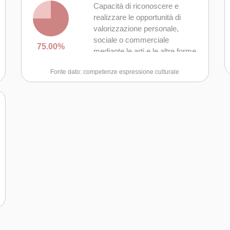
Capacità di riconoscere e
realizzare le opportunità di
valorizzazione personale,
sociale o commerciale
75.00%
mediante le arti e le altre forme
culturali
Fonte dato: competenze espressione culturale
Capacità di impegnarsi in
processi creativi sia
individualmente che
collettivamente
Curiosità nei confronti del
mondo, apertura per
immaginare nuove possibilità