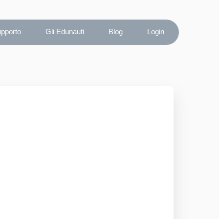
upporto
Gli Edunauti
Blog
Login