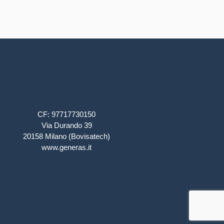
mettono al centro la persona e il
gruppo, privilegiando
l’esperienza diretta, la
riflessione e la co-costruzione
del sapere. Riteniamo
fondamentale lavorare con le
nuove generazioni sul
superamento degli stereotipi di
genere e sulla promozione del
consenso, dell’uguaglianza e
CF: 97717730150
della solidarietà. Allo stesso
Via Durando 39
tempo, le attività rivolte agli
20158 Milano (Bovisatech)
adulti e alla comunità
www.generas.it
favoriscono la formazione
permanente e l’empowerment,
creando un tessuto sociale più
consapevole, accogliente e non
discriminante.