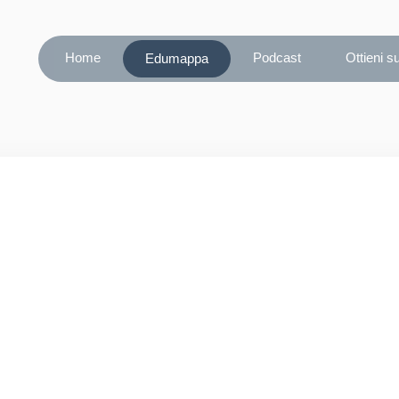
Home
Podcast
Ottieni s
Edumappa