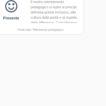
Il nostro orientamento
pedagogico si ispira ai principi
dell’educazione inclusiva, alla
cultura della parità e al rispetto
Presente
delle differenze. Consideriamo
ogni persona come portatrice di
Fonte dato: Riferimento pedagogico
potenzialità da valorizzare
attraverso esperienze di
apprendimento attivo e
condiviso. Promuoviamo
l’educazione alle emozioni e alle
relazioni come strumento di
prevenzione della violenza e di
sviluppo di competenze sociali.
Nei nostri interventi adottiamo
metodologie cooperative,
dialogiche e laboratoriali, che
favoriscono la partecipazione, il
pensiero critico e la
responsabilità. Ci ispiriamo a
modelli di pedagogia attiva che