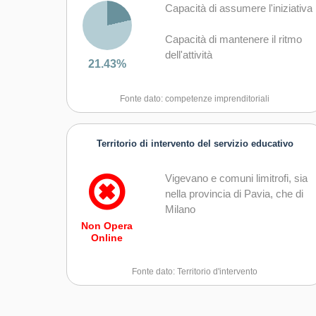
Capacità di assumere l'iniziativa
Capacità di mantenere il ritmo
dell'attività
21.43%
Capacità di motivare gli altri e
Fonte dato: competenze imprenditoriali
valorizzare le loro idee, di
provare empatia
Territorio di intervento del servizio educativo
Vigevano e comuni limitrofi, sia
nella provincia di Pavia, che di
Milano
Non Opera
Online
Fonte dato: Territorio d'intervento