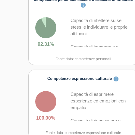
Capacità di riflettere su se
stessi e individuare le proprie
attitudini
92.31%
Capacità di imparare e di
lavorare sia in modalità
Fonte dato: competenze personali
collaborativa sia in maniera
autonoma
Competenze espressione culturale
Capacità di lavorare con gli altri
in maniera costruttiva
Capacità di esprimere
Capacità di comunicare
esperienze ed emozioni con
costruttivamente in ambienti
empatia
diversi
100.00%
Capacità di riconoscere e
Capacità di creare fiducia e
realizzare le opportunità di
provare empatia
Fonte dato: competenze espressione culturale
valorizzazione personale,