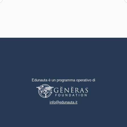
promosse dalle stesse.
altri
Capacità di gestire l'incertezza,
l'ambiguità e il rischio
Capacità di possedere spirito di
iniziativa e autoconsapevolezza
Capacità di essere proattivi e
lungimiranti
Capacità di coraggio e
Edunauta è un programma operativo di
perseveranza nel
raggiungimento degli obiettivi
Capacità di motivare gli altri e
info@edunauta.it
valorizzare le loro idee, di
provare empatia
Capacità di accettare la