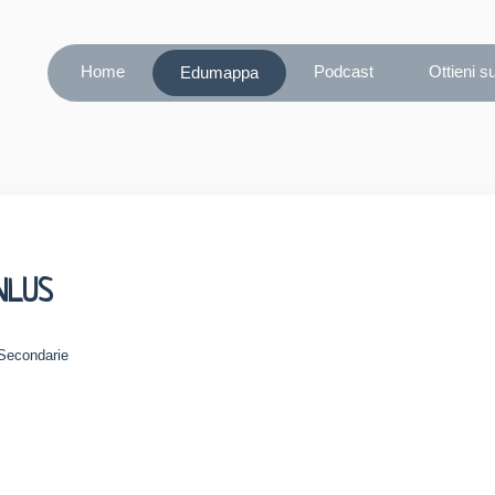
Home
Podcast
Ottieni s
Edumappa
NLUS
 Secondarie