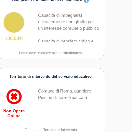
Competenze in materia di cittadinanza
Capacità di impegnarsi
efficacemente con gli altri per
un interesse comune o pubblico
100.00%
Capacità di pensiero critico e
abilità integrate nella soluzione
Fonte dato: competenze di cittadinanza
dei problemi
Territorio di intervento del servizio educativo
Comune di Roma, quartiere
Piscine di Torre Spaccata
Non Opera
Online
Fonte dato: Territorio d'intervento