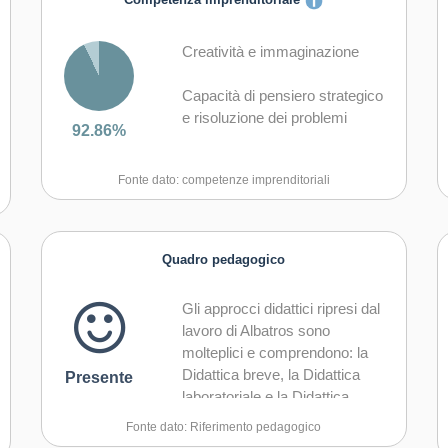
Competenza imprenditoriale
Creatività e immaginazione
Capacità di pensiero strategico
e risoluzione dei problemi
92.86%
Capacità di trasformare le idee
Fonte dato: competenze imprenditoriali
in azioni
Capacità di riflessione critica e
costruttiva
Quadro pedagogico
Capacità di assumere l'iniziativa
Gli approcci didattici ripresi dal
lavoro di Albatros sono
Capacità di lavorare sia in
molteplici e comprendono: la
modalità collaborativa in gruppo
Didattica breve, la Didattica
Presente
sia in maniera autonoma
laboratoriale e la Didattica
costruttivistica, insieme a tutte
Capacità di comunicare e
Fonte dato: Riferimento pedagogico
le tecniche di intervento
negoziare efficacemente con gli