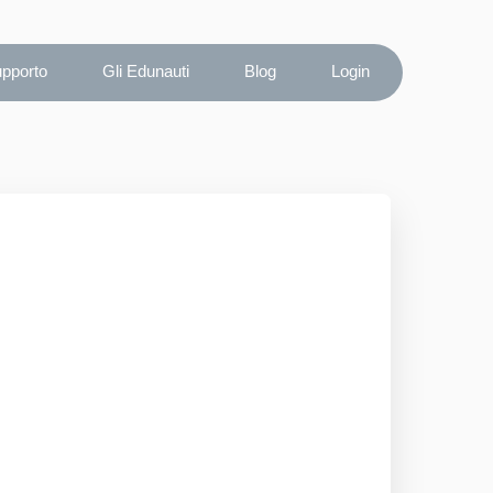
upporto
Gli Edunauti
Blog
Login