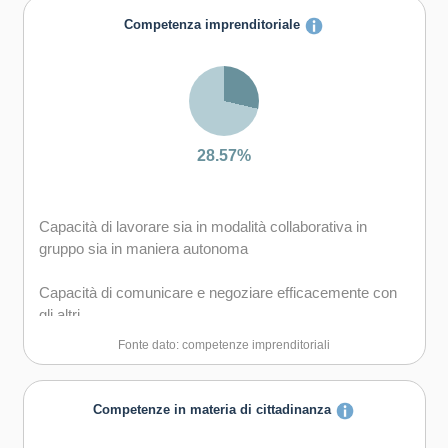
Capacità di comunicare costruttivamente in ambienti
Competenza imprenditoriale
diversi
Capacità di creare fiducia e provare empatia
Capacità di esprimere e comprendere punti di vista
diversi
28.57%
Capacità di negoziare
Capacità di lavorare sia in modalità collaborativa in
Capacità di gestire l'incertezza, la complessità e lo
gruppo sia in maniera autonoma
stress
Capacità di comunicare e negoziare efficacemente con
Capacità di mantenersi resilienti
gli altri
Fonte dato: competenze imprenditoriali
Capacità di gestire l'incertezza, l'ambiguità e il rischio
Capacità di motivare gli altri e valorizzare le loro idee, di
Competenze in materia di cittadinanza
provare empatia