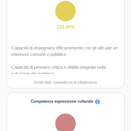
gruppo sia in maniera autonoma
Capacità di comunicare e negoziare efficacemente con
gli altri
100.00%
Capacità di gestire l'incertezza, l'ambiguità e il rischio
Capacità di impegnarsi efficacemente con gli altri per un
Capacità di possedere spirito di iniziativa e
interesse comune o pubblico
autoconsapevolezza
Capacità di pensiero critico e abilità integrate nella
Capacità di essere proattivi e lungimiranti
soluzione dei problemi
Fonte dato: competenze di cittadinanza
Capacità di coraggio e perseveranza nel raggiungimento
degli obiettivi
Competenze espressione culturale
Capacità di motivare gli altri e valorizzare le loro idee, di
provare empatia