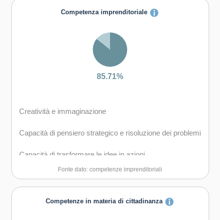
Capacità di comunicare costruttivamente in ambienti
Competenza imprenditoriale
diversi
Capacità di creare fiducia e provare empatia
Capacità di esprimere e comprendere punti di vista
diversi
85.71%
Capacità di negoziare
Creatività e immaginazione
Capacità di gestire il proprio apprendimento e la propria
carriera
Capacità di pensiero strategico e risoluzione dei problemi
Capacità di gestire l'incertezza, la complessità e lo
Capacità di trasformare le idee in azioni
stress
Fonte dato: competenze imprenditoriali
Capacità di riflessione critica e costruttiva
Capacità di mantenersi resilienti
Capacità di assumere l'iniziativa
Competenze in materia di cittadinanza
Capacità di favorire il proprio benessere fisico ed
emotivo
Capacità di lavorare sia in modalità collaborativa in