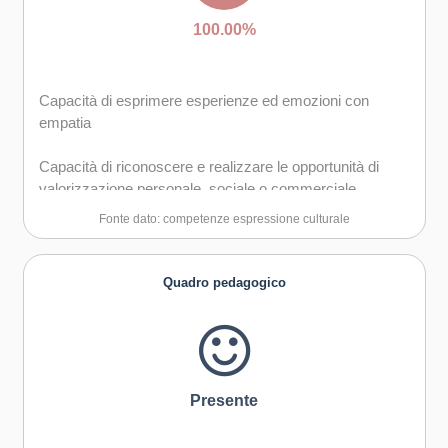
100.00%
Capacità di esprimere esperienze ed emozioni con
empatia
Capacità di riconoscere e realizzare le opportunità di
valorizzazione personale, sociale o commerciale
mediante le arti e le altre forme culturali
Fonte dato: competenze espressione culturale
Capacità di impegnarsi in processi creativi sia
individualmente che collettivamente
Quadro pedagogico
Curiosità nei confronti del mondo, apertura per
immaginare nuove possibilità
Presente