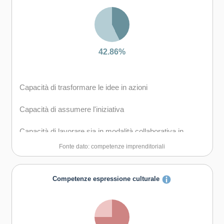
carriera
Capacità di favorire il proprio benessere fisico ed
emotivo
42.86%
Capacità di trasformare le idee in azioni
Capacità di assumere l'iniziativa
Capacità di lavorare sia in modalità collaborativa in
gruppo sia in maniera autonoma
Fonte dato: competenze imprenditoriali
Capacità di essere proattivi e lungimiranti
Competenze espressione culturale
Capacità di motivare gli altri e valorizzare le loro idee, di
provare empatia
Capacità di accettare la responsabilità