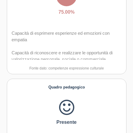
75.00%
Capacità di esprimere esperienze ed emozioni con
empatia
Capacità di riconoscere e realizzare le opportunità di
valorizzazione personale, sociale o commerciale
mediante le arti e le altre forme culturali
Fonte dato: competenze espressione culturale
Curiosità nei confronti del mondo, apertura per
immaginare nuove possibilità
Quadro pedagogico
Presente