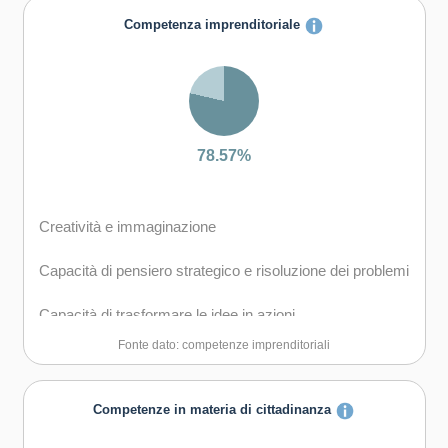
Capacità di comunicare costruttivamente in ambienti
Competenza imprenditoriale
diversi
Capacità di creare fiducia e provare empatia
Capacità di esprimere e comprendere punti di vista
diversi
78.57%
Capacità di negoziare
Creatività e immaginazione
Capacità di gestire il proprio apprendimento e la propria
carriera
Capacità di pensiero strategico e risoluzione dei problemi
Capacità di favorire il proprio benessere fisico ed
Capacità di trasformare le idee in azioni
emotivo
Fonte dato: competenze imprenditoriali
Capacità di riflessione critica e costruttiva
Capacità di assumere l'iniziativa
Competenze in materia di cittadinanza
Capacità di lavorare sia in modalità collaborativa in