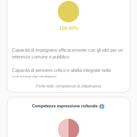
gruppo sia in maniera autonoma
Capacità di comunicare e negoziare efficacemente con
gli altri
100.00%
Capacità di possedere spirito di iniziativa e
autoconsapevolezza
Capacità di impegnarsi efficacemente con gli altri per un
interesse comune o pubblico
Capacità di essere proattivi e lungimiranti
Capacità di pensiero critico e abilità integrate nella
Capacità di coraggio e perseveranza nel raggiungimento
soluzione dei problemi
degli obiettivi
Fonte dato: competenze di cittadinanza
Capacità di motivare gli altri e valorizzare le loro idee, di
provare empatia
Competenze espressione culturale