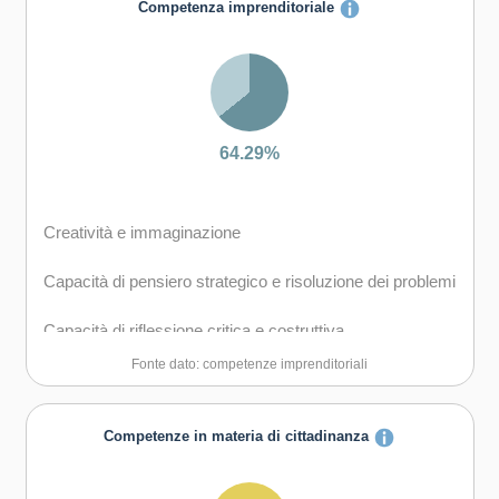
Competenza imprenditoriale
Capacità di esprimere e comprendere punti di vista
diversi
Capacità di negoziare
64.29%
Capacità di gestire il proprio apprendimento e la propria
carriera
Creatività e immaginazione
Capacità di favorire il proprio benessere fisico ed
emotivo
Capacità di pensiero strategico e risoluzione dei problemi
Capacità di riflessione critica e costruttiva
Fonte dato: competenze imprenditoriali
Capacità di assumere l'iniziativa
Capacità di lavorare sia in modalità collaborativa in
Competenze in materia di cittadinanza
gruppo sia in maniera autonoma