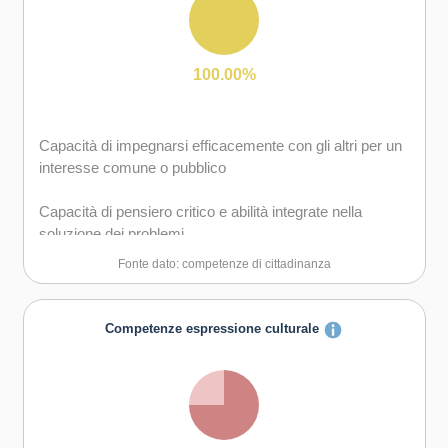
Capacità di comunicare e negoziare efficacemente con
gli altri
Capacità di possedere spirito di iniziativa e
100.00%
autoconsapevolezza
Capacità di motivare gli altri e valorizzare le loro idee, di
Capacità di impegnarsi efficacemente con gli altri per un
provare empatia
interesse comune o pubblico
Capacità di accettare la responsabilità
Capacità di pensiero critico e abilità integrate nella
soluzione dei problemi
Fonte dato: competenze di cittadinanza
Competenze espressione culturale