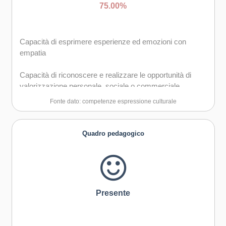
75.00%
Capacità di esprimere esperienze ed emozioni con
empatia
Capacità di riconoscere e realizzare le opportunità di
valorizzazione personale, sociale o commerciale
mediante le arti e le altre forme culturali
Fonte dato: competenze espressione culturale
Capacità di impegnarsi in processi creativi sia
individualmente che collettivamente
Quadro pedagogico
Presente