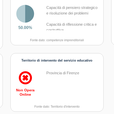
Capacità di pensiero strategico
e risoluzione dei problemi
Capacità di riflessione critica e
50.00%
costruttiva
Fonte dato: competenze imprenditoriali
Capacità di assumere l'iniziativa
Capacità di lavorare sia in
modalità collaborativa in gruppo
Territorio di intervento del servizio educativo
sia in maniera autonoma
Provincia di Firenze
Capacità di comunicare e
negoziare efficacemente con gli
altri
Non Opera
Online
Capacità di motivare gli altri e
valorizzare le loro idee, di
Fonte dato: Territorio d'intervento
provare empatia