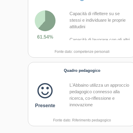
Capacità di riflettere su se
stessi e individuare le proprie
attitudini
61.54%
Capacità di lavorare con gli altri
in maniera costruttiva
Fonte dato: competenze personali
Capacità di comunicare
costruttivamente in ambienti
Quadro pedagogico
diversi
L'Abbaino utilizza un approccio
Capacità di creare fiducia e
pedagogico connesso alla
provare empatia
ricerca, co-riflessione e
innovazione
Capacità di negoziare
Presente
Capacità di concentrarsi, di
Fonte dato: Riferimento pedagogico
riflettere criticamente e di
prendere decisioni