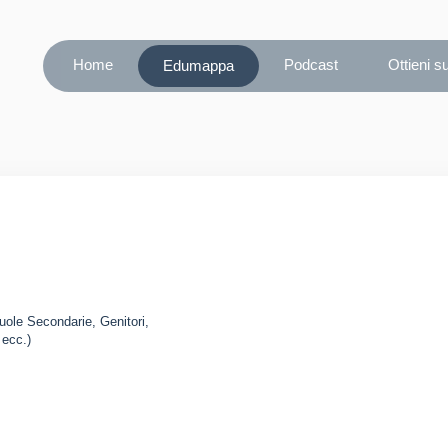
Home
Podcast
Ottieni s
Edumappa
cuole Secondarie, Genitori,
 ecc.)