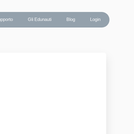
upporto
Gli Edunauti
Blog
Login