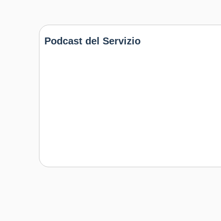
Capacità di gestire il proprio
apprendimento e la propria
Podcast del Servizio
carriera
Capacità di favorire il proprio
benessere fisico ed emotivo