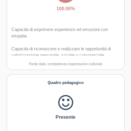
100.00%
Capacità di esprimere esperienze ed emozioni con
empatia
Capacità di riconoscere e realizzare le opportunità di
valorizzazione personale, sociale o commerciale
mediante le arti e le altre forme culturali
Fonte dato: competenze espressione culturale
Capacità di impegnarsi in processi creativi sia
individualmente che collettivamente
Quadro pedagogico
Curiosità nei confronti del mondo, apertura per
immaginare nuove possibilità
Presente