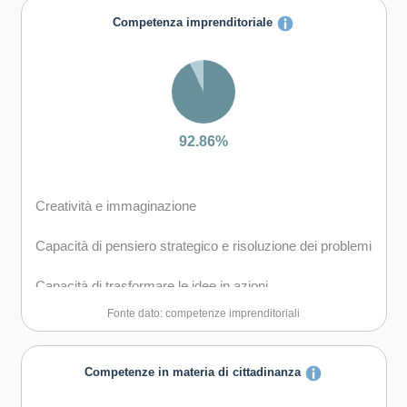
Capacità di comunicare costruttivamente in ambienti
Competenza imprenditoriale
diversi
Capacità di creare fiducia e provare empatia
Capacità di esprimere e comprendere punti di vista
diversi
92.86%
Capacità di negoziare
Creatività e immaginazione
Capacità di concentrarsi, di riflettere criticamente e di
prendere decisioni
Capacità di pensiero strategico e risoluzione dei problemi
Capacità di gestire il proprio apprendimento e la propria
Capacità di trasformare le idee in azioni
carriera
Fonte dato: competenze imprenditoriali
Capacità di riflessione critica e costruttiva
Capacità di gestire l'incertezza, la complessità e lo
stress
Capacità di assumere l'iniziativa
Competenze in materia di cittadinanza
Capacità di mantenersi resilienti
Capacità di lavorare sia in modalità collaborativa in