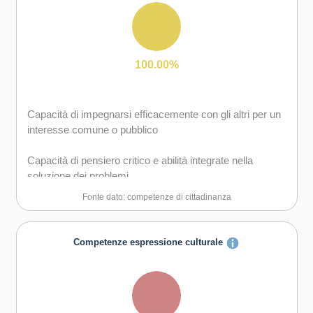
gruppo sia in maniera autonoma
Capacità di favorire il proprio benessere fisico ed
emotivo
Capacità di comunicare e negoziare efficacemente con
gli altri
100.00%
Capacità di gestire l'incertezza, l'ambiguità e il rischio
Capacità di impegnarsi efficacemente con gli altri per un
Capacità di possedere spirito di iniziativa e
interesse comune o pubblico
autoconsapevolezza
Capacità di pensiero critico e abilità integrate nella
Capacità di essere proattivi e lungimiranti
soluzione dei problemi
Fonte dato: competenze di cittadinanza
Capacità di coraggio e perseveranza nel raggiungimento
degli obiettivi
Competenze espressione culturale
Capacità di motivare gli altri e valorizzare le loro idee, di
provare empatia
Capacità di accettare la responsabilità