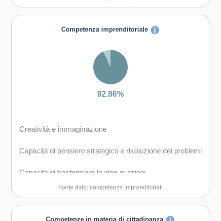
Capacità di lavorare con gli altri in maniera costruttiva
Capacità di comunicare costruttivamente in ambienti
Competenza imprenditoriale
diversi
Capacità di creare fiducia e provare empatia
Capacità di esprimere e comprendere punti di vista
diversi
92.86%
Capacità di negoziare
Creatività e immaginazione
Capacità di gestire il proprio apprendimento e la propria
carriera
Capacità di pensiero strategico e risoluzione dei problemi
Capacità di gestire l'incertezza, la complessità e lo
Capacità di trasformare le idee in azioni
stress
Fonte dato: competenze imprenditoriali
Capacità di riflessione critica e costruttiva
Capacità di mantenersi resilienti
Capacità di assumere l'iniziativa
Competenze in materia di cittadinanza