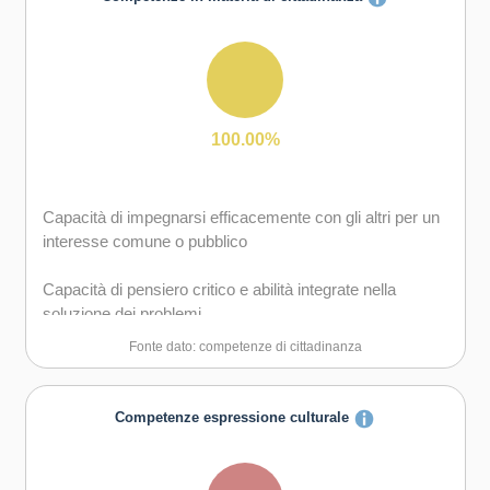
Capacità di favorire il proprio benessere fisico ed
emotivo
Capacità di lavorare sia in modalità collaborativa in
gruppo sia in maniera autonoma
Capacità di comunicare e negoziare efficacemente con
gli altri
100.00%
Capacità di gestire l'incertezza, l'ambiguità e il rischio
Capacità di impegnarsi efficacemente con gli altri per un
Capacità di possedere spirito di iniziativa e
interesse comune o pubblico
autoconsapevolezza
Capacità di pensiero critico e abilità integrate nella
Capacità di essere proattivi e lungimiranti
soluzione dei problemi
Fonte dato: competenze di cittadinanza
Capacità di coraggio e perseveranza nel raggiungimento
degli obiettivi
Competenze espressione culturale
Capacità di motivare gli altri e valorizzare le loro idee, di
provare empatia