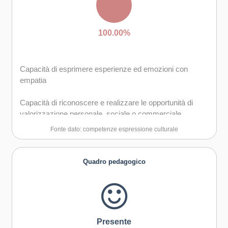
Capacità di accettare la responsabilità
100.00%
Capacità di esprimere esperienze ed emozioni con
empatia
Capacità di riconoscere e realizzare le opportunità di
valorizzazione personale, sociale o commerciale
mediante le arti e le altre forme culturali
Fonte dato: competenze espressione culturale
Capacità di impegnarsi in processi creativi sia
individualmente che collettivamente
Quadro pedagogico
Curiosità nei confronti del mondo, apertura per
immaginare nuove possibilità
Presente