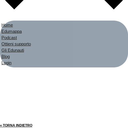
Home
Edumappa
Podcast
Ottieni supporto
Gli Edunauti
Blog
Login
« TORNA INDIETRO