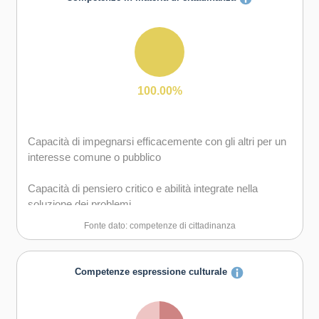
gruppo sia in maniera autonoma
Capacità di comunicare e negoziare efficacemente con
gli altri
Capacità di possedere spirito di iniziativa e
100.00%
autoconsapevolezza
Capacità di motivare gli altri e valorizzare le loro idee, di
Capacità di impegnarsi efficacemente con gli altri per un
provare empatia
interesse comune o pubblico
Capacità di pensiero critico e abilità integrate nella
soluzione dei problemi
Fonte dato: competenze di cittadinanza
Competenze espressione culturale