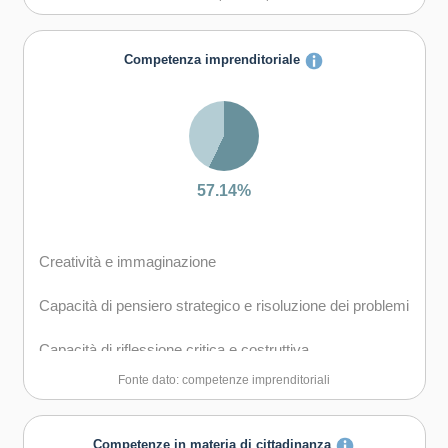
diversi
Capacità di creare fiducia e provare empatia
Competenza imprenditoriale
Capacità di esprimere e comprendere punti di vista
diversi
Capacità di negoziare
57.14%
Capacità di favorire il proprio benessere fisico ed
emotivo
Creatività e immaginazione
Capacità di pensiero strategico e risoluzione dei problemi
Capacità di riflessione critica e costruttiva
Fonte dato: competenze imprenditoriali
Capacità di assumere l'iniziativa
Capacità di lavorare sia in modalità collaborativa in
Competenze in materia di cittadinanza