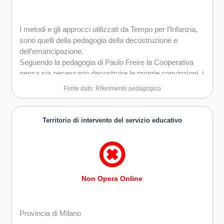
I metodi e gli approcci utilizzati da Tempo per l’Infanzia,
sono quelli della pedagogia della decostruzione e
dell’emancipazione.
Seguendo la pedagogia di Paulo Freire la Cooperativa
pensa sia necessario decostruire le proprie convinzioni, i
propri concetti di senso comune e i propri pregiudizi per
Fonte dato: Riferimento pedagogico
poter porre le basi per un agire condiviso e collettivo che
liberi la possibilitàdi progettare e creare insieme delle
nuove realtà, possibilità e opportunità per la società.
Territorio di intervento del servizio educativo
Non Opera Online
Provincia di Milano