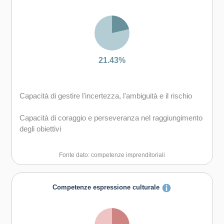
Capacità di gestire il proprio apprendimento e la propria
carriera
Capacità di mantenersi resilienti
21.43%
Capacità di gestire l'incertezza, l'ambiguità e il rischio
Capacità di coraggio e perseveranza nel raggiungimento
degli obiettivi
Capacità di motivare gli altri e valorizzare le loro idee, di
Fonte dato: competenze imprenditoriali
provare empatia
Competenze espressione culturale