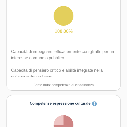
Capacità di comunicare e negoziare efficacemente con
gli altri
Capacità di possedere spirito di iniziativa e
100.00%
autoconsapevolezza
Capacità di motivare gli altri e valorizzare le loro idee, di
Capacità di impegnarsi efficacemente con gli altri per un
provare empatia
interesse comune o pubblico
Capacità di pensiero critico e abilità integrate nella
soluzione dei problemi
Fonte dato: competenze di cittadinanza
Competenze espressione culturale