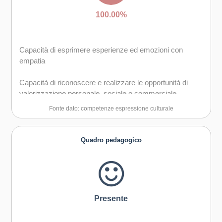
100.00%
Capacità di esprimere esperienze ed emozioni con
empatia
Capacità di riconoscere e realizzare le opportunità di
valorizzazione personale, sociale o commerciale
mediante le arti e le altre forme culturali
Fonte dato: competenze espressione culturale
Capacità di impegnarsi in processi creativi sia
individualmente che collettivamente
Quadro pedagogico
Curiosità nei confronti del mondo, apertura per
immaginare nuove possibilità
Presente