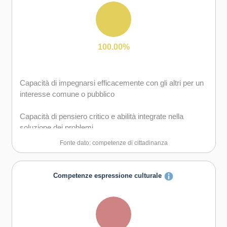
gruppo sia in maniera autonoma
Capacità di favorire il proprio benessere fisico ed
emotivo
Capacità di comunicare e negoziare efficacemente con
gli altri
100.00%
Capacità di gestire l'incertezza, l'ambiguità e il rischio
Capacità di impegnarsi efficacemente con gli altri per un
Capacità di possedere spirito di iniziativa e
interesse comune o pubblico
autoconsapevolezza
Capacità di pensiero critico e abilità integrate nella
Capacità di essere proattivi e lungimiranti
soluzione dei problemi
Fonte dato: competenze di cittadinanza
Capacità di coraggio e perseveranza nel raggiungimento
degli obiettivi
Competenze espressione culturale
Capacità di motivare gli altri e valorizzare le loro idee, di
provare empatia
Capacità di accettare la responsabilità