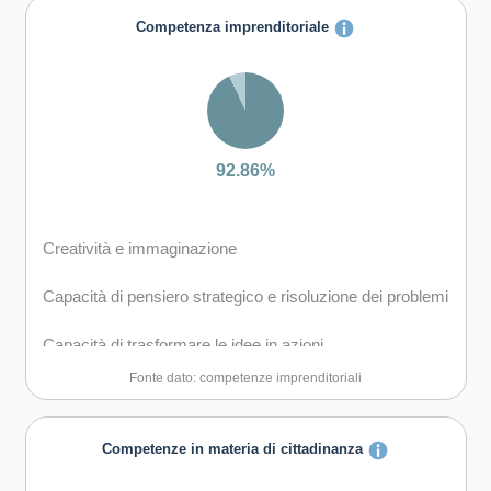
Capacità di comunicare costruttivamente in ambienti
Competenza imprenditoriale
diversi
Capacità di creare fiducia e provare empatia
Capacità di esprimere e comprendere punti di vista
diversi
92.86%
Capacità di negoziare
Creatività e immaginazione
Capacità di concentrarsi, di riflettere criticamente e di
prendere decisioni
Capacità di pensiero strategico e risoluzione dei problemi
Capacità di gestire il proprio apprendimento e la propria
Capacità di trasformare le idee in azioni
carriera
Fonte dato: competenze imprenditoriali
Capacità di riflessione critica e costruttiva
Capacità di gestire l'incertezza, la complessità e lo
stress
Capacità di assumere l'iniziativa
Competenze in materia di cittadinanza
Capacità di mantenersi resilienti
Capacità di lavorare sia in modalità collaborativa in