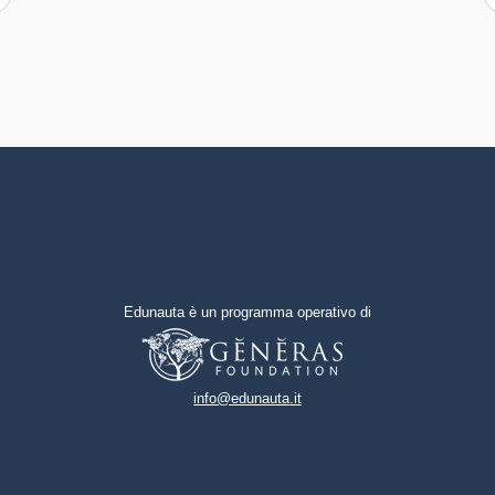
Oltre all’approccio maieutico
altri
viene conferita molta
importanza al gruppo, come
Capacità di gestire l'incertezza,
luogo di crescita e di
l'ambiguità e il rischio
responsabilizzazione, seguendo
anche il metodo “litigare bene”
Capacità di possedere spirito di
di Daniele Novara.
iniziativa e autoconsapevolezza
Capacità di essere proattivi e
lungimiranti
Capacità di coraggio e
Edunauta è un programma operativo di
perseveranza nel
raggiungimento degli obiettivi
Capacità di motivare gli altri e
info@edunauta.it
valorizzare le loro idee, di
provare empatia