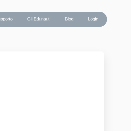
upporto
Gli Edunauti
Blog
Login