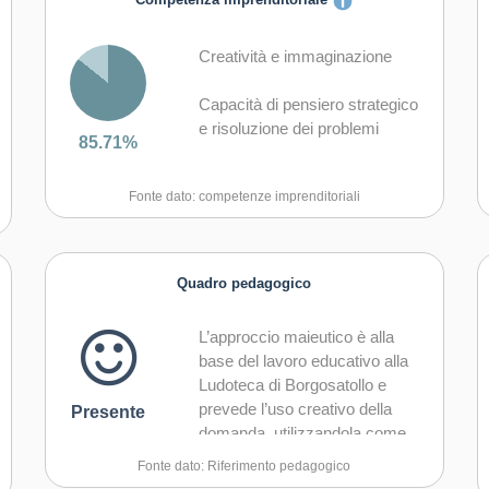
Competenza imprenditoriale
Creatività e immaginazione
Capacità di pensiero strategico
e risoluzione dei problemi
85.71%
Capacità di trasformare le idee
Fonte dato: competenze imprenditoriali
in azioni
Capacità di riflessione critica e
costruttiva
Quadro pedagogico
Capacità di assumere l'iniziativa
L’approccio maieutico è alla
base del lavoro educativo alla
Capacità di lavorare sia in
Ludoteca di Borgosatollo e
modalità collaborativa in gruppo
prevede l’uso creativo della
Presente
sia in maniera autonoma
domanda, utilizzandola come
forma di sviluppo
Capacità di comunicare e
Fonte dato: Riferimento pedagogico
dell’apprendimento.
negoziare efficacemente con gli