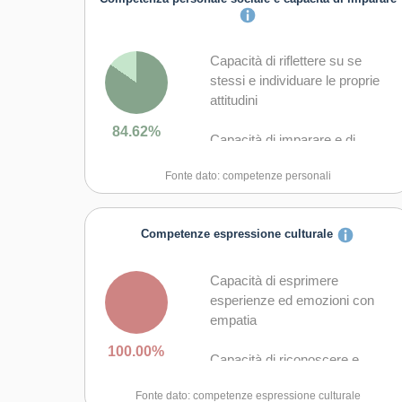
Capacità di riflettere su se
stessi e individuare le proprie
attitudini
84.62%
Capacità di imparare e di
lavorare sia in modalità
Fonte dato: competenze personali
collaborativa sia in maniera
autonoma
Competenze espressione culturale
Capacità di lavorare con gli altri
in maniera costruttiva
Capacità di esprimere
Capacità di comunicare
esperienze ed emozioni con
costruttivamente in ambienti
empatia
diversi
100.00%
Capacità di riconoscere e
Capacità di creare fiducia e
realizzare le opportunità di
provare empatia
Fonte dato: competenze espressione culturale
valorizzazione personale,