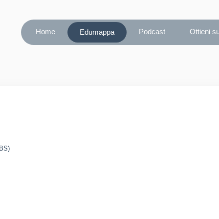
Home
Podcast
Ottieni s
Edumappa
(BS)