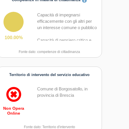
Competenze in materia di cittadinanza
Capacità di impegnarsi
efficacemente con gli altri per
un interesse comune o pubblico
100.00%
Capacità di pensiero critico e
abilità integrate nella soluzione
Fonte dato: competenze di cittadinanza
dei problemi
Territorio di intervento del servizio educativo
Comune di Borgosatollo, in
provincia di Brescia
Non Opera
Online
Fonte dato: Territorio d'intervento