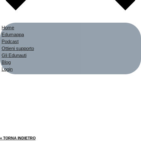
Home
Edumappa
Podcast
Ottieni supporto
Gli Edunauti
Blog
Login
« TORNA INDIETRO