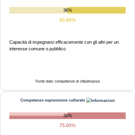
altri
36%
Capacità di gestire l'incertezza, l'ambiguità e il rischio
50.00%
Capacità di motivare gli altri e valorizzare le loro idee, di
provare empatia
Capacità di impegnarsi efficacemente con gli altri per un
interesse comune o pubblico
Fonte dato: competenze di cittadinanza
Competenze espressione culturale
36%
75.00%