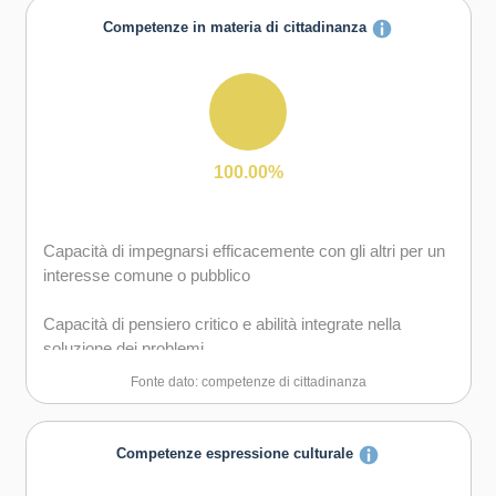
degli obiettivi
Competenze in materia di cittadinanza
Capacità di essere proattivi e lungimiranti
Capacità di gestire l'incertezza, l'ambiguità e il rischio
Capacità di lavorare sia in modalità collaborativa in
100.00%
gruppo sia in maniera autonoma
Capacità di mantenere il ritmo dell'attività
Capacità di impegnarsi efficacemente con gli altri per un
interesse comune o pubblico
Capacità di motivare gli altri e valorizzare le loro idee, di
provare empatia
Capacità di pensiero critico e abilità integrate nella
soluzione dei problemi
Capacità di pensiero strategico e risoluzione dei problemi
Fonte dato: competenze di cittadinanza
Capacità di possedere spirito di iniziativa e
autoconsapevolezza
Competenze espressione culturale
Capacità di riflessione critica e costruttiva