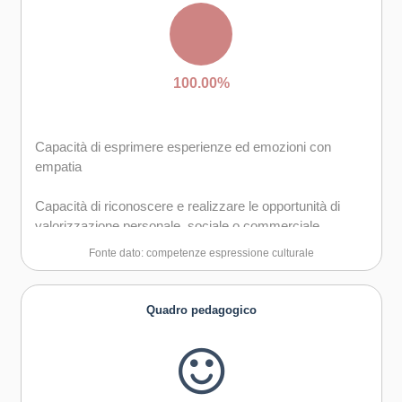
Capacità di trasformare le idee in azioni
Creatività e immaginazione
100.00%
Capacità di esprimere esperienze ed emozioni con
empatia
Capacità di riconoscere e realizzare le opportunità di
valorizzazione personale, sociale o commerciale
mediante le arti e le altre forme culturali
Fonte dato: competenze espressione culturale
Capacità di impegnarsi in processi creativi sia
individualmente che collettivamente
Quadro pedagogico
Curiosità nei confronti del mondo, apertura per
immaginare nuove possibilità