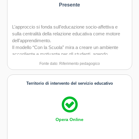
Presente
L’approccio si fonda sull’educazione socio-affettiva e
sulla centralità della relazione educativa come motore
dell’apprendimento.
Il modello “Con la Scuola” mira a creare un ambiente
accogliente e motivante per gli studenti, agendo
attraverso la formazione e il supporto agli adulti di
Fonte dato: Riferimento pedagogico
riferimento (docenti e genitori).
L’orientamento pedagogico valorizza il benessere
emotivo come condizione essenziale per la crescita,
Territorio di intervento del servizio educativo
promuove il rispetto reciproco, la corresponsabilità
educativa e l’inclusione, e sostiene un cambiamento
culturale nella scuola verso pratiche didattiche più
partecipative e inclusive.
Opera Online