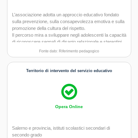
L’associazione adotta un approccio educativo fondato
sulla prevenzione, sulla consapevolezza emotiva e sulla
promozione della cultura del rispetto.
Il percorso mira a sviluppare negli adolescenti la capacità
di riconoscere segnali di disagio relazionale e stereotipi
interiorizzati, promuovendo una riflessione critica sui
Fonte dato: Riferimento pedagogico
modelli relazionali e culturali che possono alimentare la
violenza.
L’educazione viene intesa come spazio trasformativo,
Territorio di intervento del servizio educativo
dove ciascuno può apprendere a partire dalla propria
esperienza e acquisire strumenti per costruire relazioni
sane, libere e responsabili.
Opera Online
Salerno e provincia, istituti scolastici secondari di
secondo grado