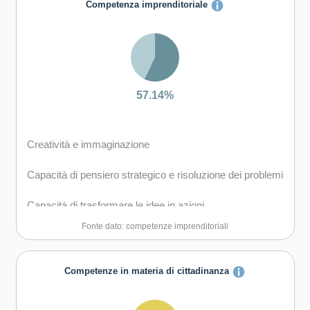
Competenza imprenditoriale
Capacità di esprimere e comprendere punti di vista
diversi
Capacità di gestire il proprio apprendimento e la propria
carriera
57.14%
Creatività e immaginazione
Capacità di pensiero strategico e risoluzione dei problemi
Capacità di trasformare le idee in azioni
Fonte dato: competenze imprenditoriali
Capacità di riflessione critica e costruttiva
Capacità di assumere l'iniziativa
Competenze in materia di cittadinanza
Capacità di comunicare e negoziare efficacemente con