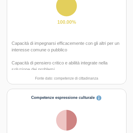
gli altri
Capacità di possedere spirito di iniziativa e
autoconsapevolezza
100.00%
Capacità di essere proattivi e lungimiranti
Capacità di impegnarsi efficacemente con gli altri per un
interesse comune o pubblico
Capacità di pensiero critico e abilità integrate nella
soluzione dei problemi
Fonte dato: competenze di cittadinanza
Competenze espressione culturale