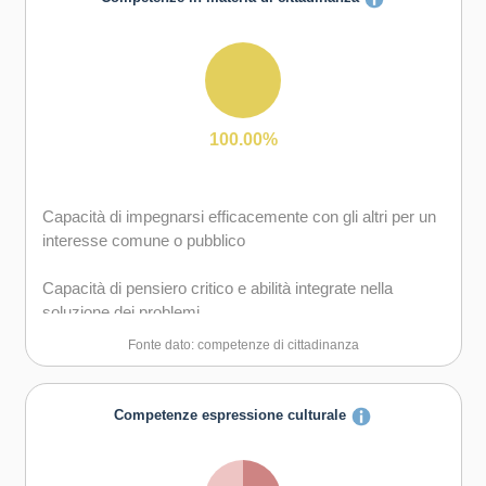
Capacità di lavorare sia in modalità collaborativa in
gruppo sia in maniera autonoma
Capacità di comunicare e negoziare efficacemente con
gli altri
100.00%
Capacità di possedere spirito di iniziativa e
autoconsapevolezza
Capacità di impegnarsi efficacemente con gli altri per un
interesse comune o pubblico
Capacità di essere proattivi e lungimiranti
Capacità di pensiero critico e abilità integrate nella
Capacità di motivare gli altri e valorizzare le loro idee, di
soluzione dei problemi
provare empatia
Fonte dato: competenze di cittadinanza
Competenze espressione culturale