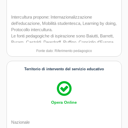
Intercultura propone: Internazionalizzazione
dell’educazione, Mobilità studentesca, Learning by doing,
Protocollo intercultura.
Le fonti pedagogiche di ispirazione sono Baiutti, Barrett,
Byram, Castoldi, Deardorff, Ruffino, Consiglio d’Europa,
OCSE Pisa, Unesco, Unione Europea.
Fonte dato: Riferimento pedagogico
Territorio di intervento del servizio educativo
Opera Online
Nazionale