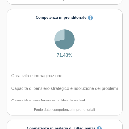
Capacità di lavorare con gli altri in maniera costruttiva
Capacità di comunicare costruttivamente in ambienti
Competenza imprenditoriale
diversi
Capacità di creare fiducia e provare empatia
Capacità di esprimere e comprendere punti di vista
diversi
71.43%
Capacità di negoziare
Creatività e immaginazione
Capacità di concentrarsi, di riflettere criticamente e di
prendere decisioni
Capacità di pensiero strategico e risoluzione dei problemi
Capacità di gestire il proprio apprendimento e la propria
Capacità di trasformare le idee in azioni
carriera
Fonte dato: competenze imprenditoriali
Capacità di riflessione critica e costruttiva
Capacità di favorire il proprio benessere fisico ed
emotivo
Capacità di assumere l'iniziativa
Competenze in materia di cittadinanza