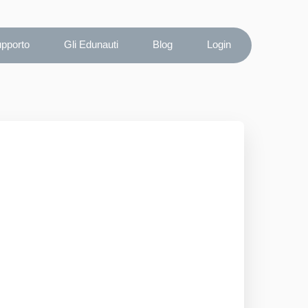
upporto
Gli Edunauti
Blog
Login