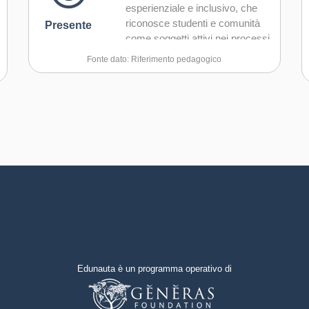
esperienziale e inclusivo, che
riconosce studenti e comunità
Presente
come soggetti attivi nei processi
di apprendimento.
Fonte dato: Riferimento pedagogico
L’orientamento pedagogico
valorizza l’esplorazione della
realtà, l’osservazione dei
territori e l’analisi critica dei dati
come strumenti per
comprendere la complessità
sociale e politica del presente.
Edunauta è un programma operativo di