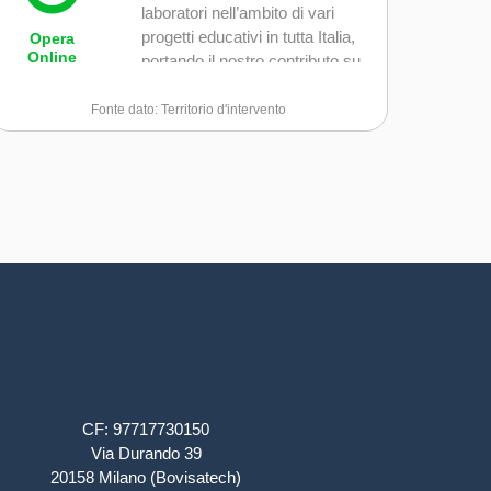
laboratori nell’ambito di vari
progetti educativi in tutta Italia,
Opera
Online
portando il nostro contributo su
territori molto diversi tra loro: dal
nord al sud del Paese, dalle
Fonte dato: Territorio d'intervento
grandi città ai piccoli centri
abitati, collaborando con scuole,
enti locali e realtà del terzo
settore per promuovere la
crescita, la partecipazione e
l’inclusione di scuola e comunità
educante.
CF: 97717730150
Via Durando 39
20158 Milano (Bovisatech)