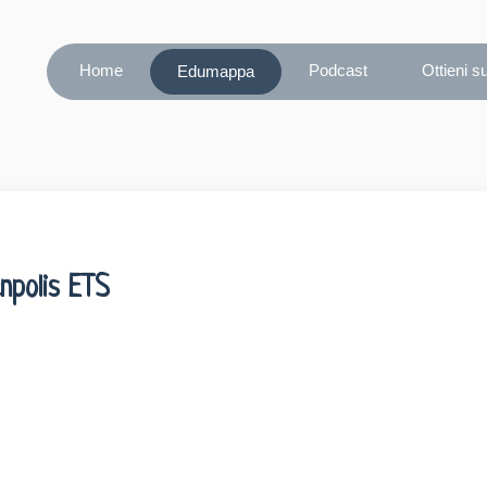
Home
Podcast
Ottieni s
Edumappa
npolis ETS