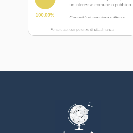
un interesse comune o pubblico
100.00%
Capacità di pensiero critico e
abilità integrate nella soluzione
Fonte dato: competenze di cittadinanza
dei problemi