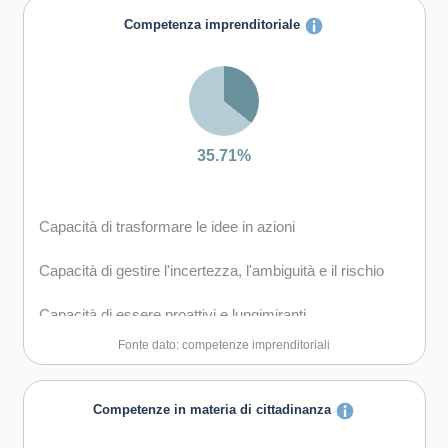
Competenza imprenditoriale
Capacità di gestire il proprio apprendimento e la propria
carriera
Capacità di mantenersi resilienti
35.71%
Capacità di trasformare le idee in azioni
Capacità di gestire l'incertezza, l'ambiguità e il rischio
Capacità di essere proattivi e lungimiranti
Fonte dato: competenze imprenditoriali
Capacità di coraggio e perseveranza nel raggiungimento
degli obiettivi
Competenze in materia di cittadinanza
Capacità di motivare gli altri e valorizzare le loro idee, di
provare empatia