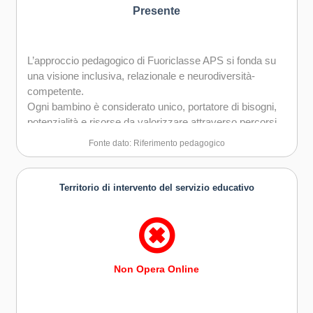
Presente
L’approccio pedagogico di Fuoriclasse APS si fonda su
una visione inclusiva, relazionale e neurodiversità-
competente.
Ogni bambino è considerato unico, portatore di bisogni,
potenzialità e risorse da valorizzare attraverso percorsi
personalizzati.
Fonte dato: Riferimento pedagogico
L’educazione è intesa come processo co-costruito, che
nasce dalla relazione educativa e si sviluppa all’interno di
contesti facilitanti, nei quali famiglia, scuola e territorio
Territorio di intervento del servizio educativo
collaborano per il benessere del minore.
L’intervento educativo non mira alla correzione, ma alla
valorizzazione delle differenze, attraverso una
metodologia che integra delicatezza e fermezza,
autorevolezza e ascolto.
Non Opera Online
Ispirandosi a modelli pedagogici aggiornati sui più recenti
studi neuroscientifici, Fuoriclasse APS sostiene lo
sviluppo dell’autonomia, della motivazione e della fiducia