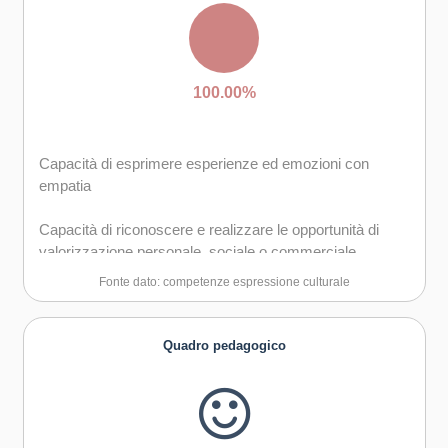
Capacità di trasformare le idee in azioni
Creatività e immaginazione
100.00%
Capacità di esprimere esperienze ed emozioni con
empatia
Capacità di riconoscere e realizzare le opportunità di
valorizzazione personale, sociale o commerciale
mediante le arti e le altre forme culturali
Fonte dato: competenze espressione culturale
Capacità di impegnarsi in processi creativi sia
individualmente che collettivamente
Quadro pedagogico
Curiosità nei confronti del mondo, apertura per
immaginare nuove possibilità