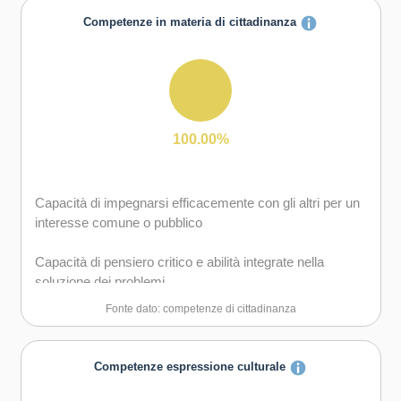
degli obiettivi
Competenze in materia di cittadinanza
Capacità di essere proattivi e lungimiranti
Capacità di gestire l'incertezza, l'ambiguità e il rischio
Capacità di lavorare sia in modalità collaborativa in
100.00%
gruppo sia in maniera autonoma
Capacità di mantenere il ritmo dell'attività
Capacità di impegnarsi efficacemente con gli altri per un
interesse comune o pubblico
Capacità di motivare gli altri e valorizzare le loro idee, di
provare empatia
Capacità di pensiero critico e abilità integrate nella
soluzione dei problemi
Capacità di pensiero strategico e risoluzione dei problemi
Fonte dato: competenze di cittadinanza
Capacità di possedere spirito di iniziativa e
autoconsapevolezza
Competenze espressione culturale
Capacità di riflessione critica e costruttiva