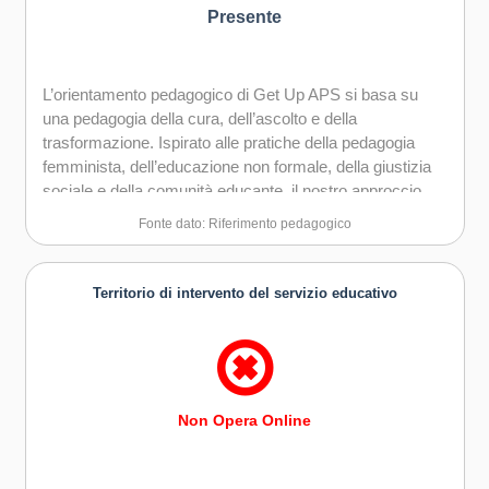
Presente
L’orientamento pedagogico di Get Up APS si basa su
una pedagogia della cura, dell’ascolto e della
trasformazione. Ispirato alle pratiche della pedagogia
femminista, dell’educazione non formale, della giustizia
sociale e della comunità educante, il nostro approccio
rifiuta la logica prestazionale ed escludente per
Fonte dato: Riferimento pedagogico
valorizzare ogni soggettività. Mettiamo al centro la
relazione educativa come spazio di crescita reciproca e
creiamo contesti di apprendimento dove sentirsi sicurə,
Territorio di intervento del servizio educativo
liberə e capaci. Riconosciamo l’intersezione tra
condizioni materiali, appartenenze culturali e di genere e
barriere sistemiche, costruendo interventi capaci di
rispondere con flessibilità e creatività. Crediamo in
un’educazione come pratica politica e collettiva, che dia
Non Opera Online
voce e strumenti a chi spesso è silenziatə. Le nostre
azioni pedagogiche cercano di trasformare non solo i
percorsi individuali, ma anche le strutture in cui viviamo,