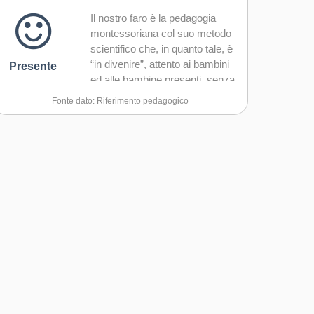
Il nostro faro è la pedagogia
montessoriana col suo metodo
scientifico che, in quanto tale, è
“in divenire”, attento ai bambini
Presente
ed alle bambine presenti, senza
rigidità e teorie astratte ma
Fonte dato: Riferimento pedagogico
cucendo su di loro, sulle finestre
di sensitività e sui segnali che
manifestano, percorsi di
apprendimento naturale,
fiducioso, positivo. Le nostre
“aule” preferite sono nel verde
(campagna, Bosco di
Capodimonte..), poiché
crediamo e sperimentiamo, da
più di dieci anni, l’effetto positivo
dell’educazione in natura su tutti
gli aspetti della crescita, fisica
ed emotiva, di autoregolazione
delle emozioni, di forza e