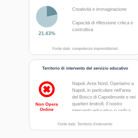
Creatività e immaginazione
Capacità di riflessione critica e
costruttiva
21.43%
Capacità di lavorare sia in
Fonte dato: competenze imprenditoriali
modalità collaborativa in gruppo
sia in maniera autonoma
Territorio di intervento del servizio educativo
Napoli, Area Nord. Operiamo a
Napoli, in particolare nell’area
del Bosco di Capodimonte e nei
quartieri limitrofi. Il nostro
Non Opera
Online
intervento educativo si radica
nel contesto urbano e naturale,
val
Fonte dato: Territorio d'intervento