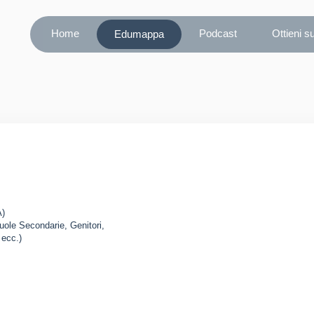
Home
Podcast
Ottieni s
Edumappa
A)
cuole Secondarie, Genitori,
 ecc.)