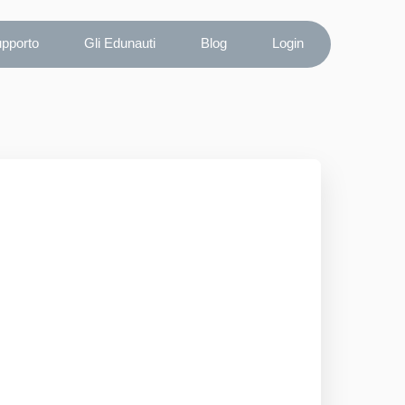
upporto
Gli Edunauti
Blog
Login