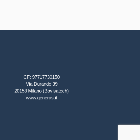
coordinamento, di sviluppo di un
profondo sentimento di
appartenenza, cura e rispetto
per la natura, le sue
manifestazioni, per ogni essere
vivente.
CF: 97717730150
Via Durando 39
20158 Milano (Bovisatech)
www.generas.it