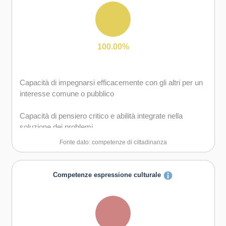
gruppo sia in maniera autonoma
Capacità di favorire il proprio benessere fisico ed
emotivo
Capacità di comunicare e negoziare efficacemente con
gli altri
100.00%
Capacità di gestire l'incertezza, l'ambiguità e il rischio
Capacità di impegnarsi efficacemente con gli altri per un
Capacità di possedere spirito di iniziativa e
interesse comune o pubblico
autoconsapevolezza
Capacità di pensiero critico e abilità integrate nella
Capacità di essere proattivi e lungimiranti
soluzione dei problemi
Fonte dato: competenze di cittadinanza
Capacità di coraggio e perseveranza nel raggiungimento
degli obiettivi
Competenze espressione culturale
Capacità di motivare gli altri e valorizzare le loro idee, di
provare empatia
Capacità di accettare la responsabilità