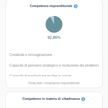
Capacità di comunicare costruttivamente in ambienti
Competenza imprenditoriale
diversi
Capacità di creare fiducia e provare empatia
Capacità di esprimere e comprendere punti di vista
diversi
92.86%
Capacità di negoziare
Creatività e immaginazione
Capacità di concentrarsi, di riflettere criticamente e di
prendere decisioni
Capacità di pensiero strategico e risoluzione dei problemi
Capacità di gestire il proprio apprendimento e la propria
Capacità di trasformare le idee in azioni
carriera
Fonte dato: competenze imprenditoriali
Capacità di riflessione critica e costruttiva
Capacità di gestire l'incertezza, la complessità e lo
stress
Capacità di assumere l'iniziativa
Competenze in materia di cittadinanza
Capacità di mantenersi resilienti
Capacità di lavorare sia in modalità collaborativa in