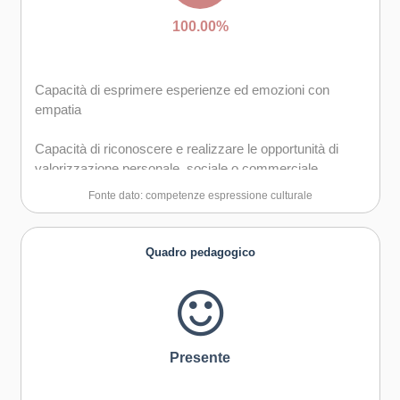
100.00%
Capacità di esprimere esperienze ed emozioni con
empatia
Capacità di riconoscere e realizzare le opportunità di
valorizzazione personale, sociale o commerciale
mediante le arti e le altre forme culturali
Fonte dato: competenze espressione culturale
Capacità di impegnarsi in processi creativi sia
individualmente che collettivamente
Quadro pedagogico
Curiosità nei confronti del mondo, apertura per
immaginare nuove possibilità
Presente