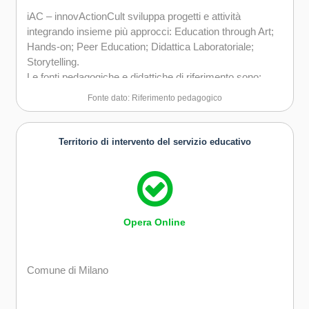
iAC – innovActionCult sviluppa progetti e attività
integrando insieme più approcci: Education through Art;
Hands-on; Peer Education; Didattica Laboratoriale;
Storytelling.
Le fonti pedagogiche e didattiche di riferimento sono:
John Dewey, Mario Lodi, Maria Montessori e Bruno
Fonte dato: Riferimento pedagogico
Munari.
Territorio di intervento del servizio educativo
Opera Online
Comune di Milano