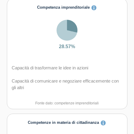
Capacità di gestire il proprio apprendimento e la propria
Competenza imprenditoriale
carriera
28.57%
Capacità di trasformare le idee in azioni
Capacità di comunicare e negoziare efficacemente con
gli altri
Capacità di essere proattivi e lungimiranti
Fonte dato: competenze imprenditoriali
Capacità di motivare gli altri e valorizzare le loro idee, di
provare empatia
Competenze in materia di cittadinanza