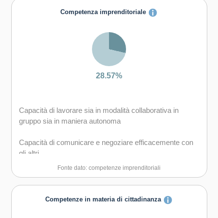
diversi
Competenza imprenditoriale
Capacità di negoziare
Capacità di gestire il proprio apprendimento e la propria
carriera
28.57%
Capacità di gestire l'incertezza, la complessità e lo
stress
Capacità di lavorare sia in modalità collaborativa in
Capacità di mantenersi resilienti
gruppo sia in maniera autonoma
Capacità di comunicare e negoziare efficacemente con
gli altri
Fonte dato: competenze imprenditoriali
Capacità di gestire l'incertezza, l'ambiguità e il rischio
Capacità di motivare gli altri e valorizzare le loro idee, di
Competenze in materia di cittadinanza
provare empatia