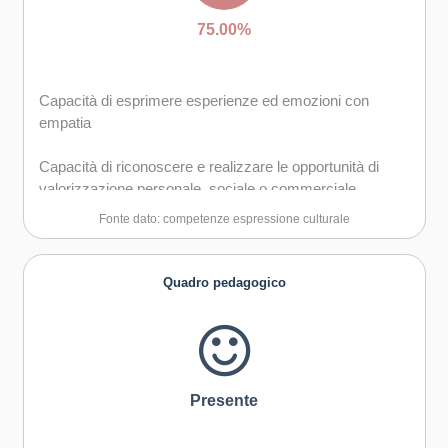
75.00%
Capacità di esprimere esperienze ed emozioni con
empatia
Capacità di riconoscere e realizzare le opportunità di
valorizzazione personale, sociale o commerciale
mediante le arti e le altre forme culturali
Fonte dato: competenze espressione culturale
Curiosità nei confronti del mondo, apertura per
immaginare nuove possibilità
Quadro pedagogico
Presente