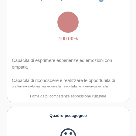
Capacità di riflessione critica e costruttiva
Capacità di trasformare le idee in azioni
Creatività e immaginazione
100.00%
Capacità di esprimere esperienze ed emozioni con
empatia
Capacità di riconoscere e realizzare le opportunità di
valorizzazione personale, sociale o commerciale
mediante le arti e le altre forme culturali
Fonte dato: competenze espressione culturale
Capacità di impegnarsi in processi creativi sia
individualmente che collettivamente
Quadro pedagogico
Curiosità nei confronti del mondo, apertura per
immaginare nuove possibilità