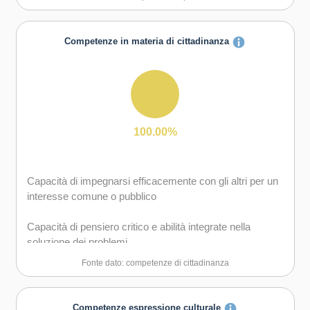
Capacità di coraggio e perseveranza nel raggiungimento
degli obiettivi
Competenze in materia di cittadinanza
Capacità di essere proattivi e lungimiranti
Capacità di gestire l'incertezza, l'ambiguità e il rischio
Capacità di lavorare sia in modalità collaborativa in
100.00%
gruppo sia in maniera autonoma
Capacità di mantenere il ritmo dell'attività
Capacità di impegnarsi efficacemente con gli altri per un
interesse comune o pubblico
Capacità di motivare gli altri e valorizzare le loro idee, di
provare empatia
Capacità di pensiero critico e abilità integrate nella
soluzione dei problemi
Capacità di pensiero strategico e risoluzione dei problemi
Fonte dato: competenze di cittadinanza
Capacità di possedere spirito di iniziativa e
autoconsapevolezza
Competenze espressione culturale