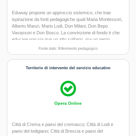
Eduway propone un approccio sistemico, che trae
ispirazione da fonti pedagogiche quali Maria Montessori,
Alberto Manzi, Mario Lodi, Don Milani, Don Bepo
Vavassori e Don Bosco. La convinzione di fondo è che
educare non sia mai un atto solitario, ma un gesto
collettivo che coinvolge relazioni, tempi, spazi e adulti
Fonte dato: Riferimento pedagogico
disposti a mettersi in gioco insieme: per l'anno 2026/2027
questa idea si traduce nel
simbolo-guida
del "
villaggio
che educa
".
Territorio di intervento del servizio educativo
Opera Online
Città di Crema e paesi del cremasco; Città di Lodi e
paesi del lodigiano; Città di Brescia e paesi del