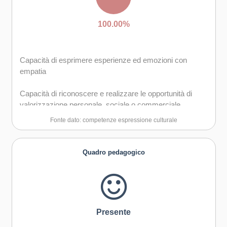
Creatività e immaginazione
100.00%
Capacità di esprimere esperienze ed emozioni con
empatia
Capacità di riconoscere e realizzare le opportunità di
valorizzazione personale, sociale o commerciale
mediante le arti e le altre forme culturali
Fonte dato: competenze espressione culturale
Capacità di impegnarsi in processi creativi sia
individualmente che collettivamente
Quadro pedagogico
Curiosità nei confronti del mondo, apertura per
immaginare nuove possibilità
Presente