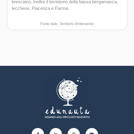
bresciano. Inoltre il terriotorio della bassa bergamasca,
lecchese, Piacenza e Parma.
Fonte dato: Territorio d'intervento