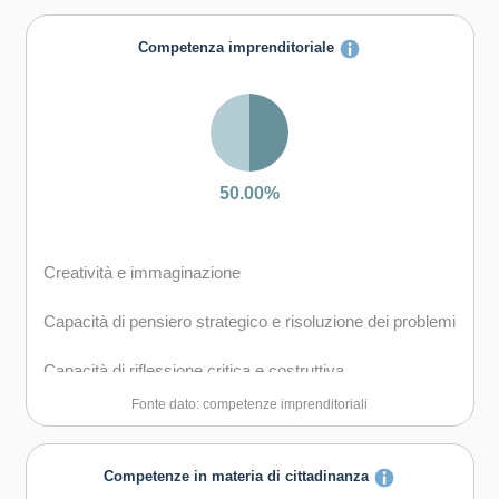
Capacità di creare fiducia e provare empatia
Competenza imprenditoriale
Capacità di esprimere e comprendere punti di vista
diversi
Capacità di gestire l'incertezza, la complessità e lo
stress
50.00%
Capacità di mantenersi resilienti
Creatività e immaginazione
Capacità di pensiero strategico e risoluzione dei problemi
Capacità di riflessione critica e costruttiva
Fonte dato: competenze imprenditoriali
Capacità di assumere l'iniziativa
Capacità di gestire l'incertezza, l'ambiguità e il rischio
Competenze in materia di cittadinanza