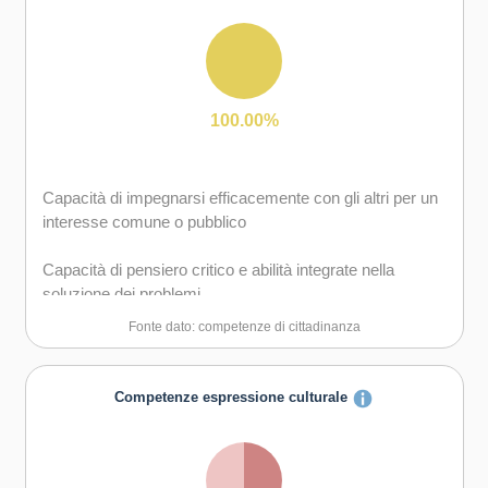
Capacità di possedere spirito di iniziativa e
autoconsapevolezza
Capacità di motivare gli altri e valorizzare le loro idee, di
provare empatia
100.00%
Capacità di impegnarsi efficacemente con gli altri per un
interesse comune o pubblico
Capacità di pensiero critico e abilità integrate nella
soluzione dei problemi
Fonte dato: competenze di cittadinanza
Competenze espressione culturale