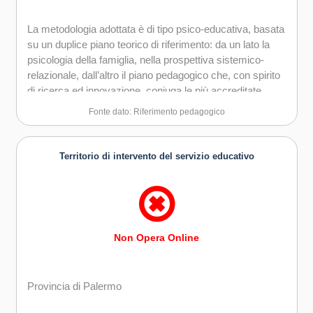
La metodologia adottata è di tipo psico-educativa, basata
su un duplice piano teorico di riferimento: da un lato la
psicologia della famiglia, nella prospettiva sistemico-
relazionale, dall’altro il piano pedagogico che, con spirito
di ricerca ed innovazione, coniuga le più accreditate
teorie pedagogiche e gli spunti più innovativi ed
Fonte dato: Riferimento pedagogico
interessanti nel panorama contemporaneo
dell’educazione.
Territorio di intervento del servizio educativo
Non Opera Online
Provincia di Palermo