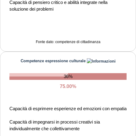
Capacità di pensiero critico e abilità integrate nella
Capacità di possedere spirito di iniziativa e
soluzione dei problemi
autoconsapevolezza
Capacità di essere proattivi e lungimiranti
Capacità di coraggio e perseveranza nel raggiungimento
Fonte dato: competenze di cittadinanza
degli obiettivi
Capacità di motivare gli altri e valorizzare le loro idee, di
Competenze espressione culturale
provare empatia
36%
75.00%
Capacità di esprimere esperienze ed emozioni con empatia
Capacità di impegnarsi in processi creativi sia
individualmente che collettivamente