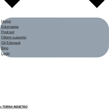
Home
Edumappa
Podcast
Ottieni supporto
Gli Edunauti
Blog
Login
« TORNA INDIETRO