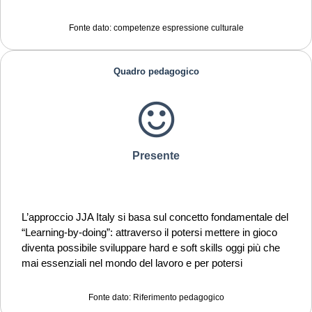
Curiosità nei confronti del mondo, apertura per immaginare
nuove possibilità
Fonte dato: competenze espressione culturale
Quadro pedagogico
Presente
L’approccio JJA Italy si basa sul concetto fondamentale del
“Learning-by-doing”: attraverso il potersi mettere in gioco
diventa possibile sviluppare hard e soft skills oggi più che
mai essenziali nel mondo del lavoro e per potersi
relazionare in maniera positiva con la società.
Fonte dato: Riferimento pedagogico