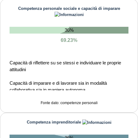
Competenza personale sociale e capacità di imparare
36%
69.23%
Capacità di riflettere su se stessi e individuare le proprie
attitudini
Capacità di imparare e di lavorare sia in modalità
collaborativa sia in maniera autonoma
Capacità di lavorare con gli altri in maniera costruttiva
Fonte dato: competenze personali
Capacità di comunicare costruttivamente in ambienti
Competenza imprenditoriale
diversi
Capacità di creare fiducia e provare empatia
36%