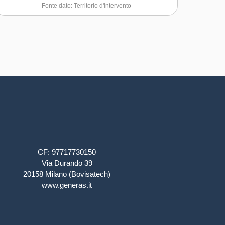
Fonte dato: Territorio d'intervento
CF: 97717730150
Via Durando 39
20158 Milano (Bovisatech)
www.generas.it