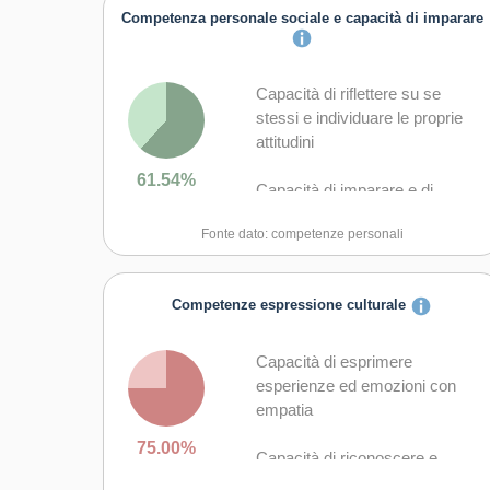
Competenza personale sociale e capacità di imparare
Capacità di riflettere su se
stessi e individuare le proprie
attitudini
61.54%
Capacità di imparare e di
lavorare sia in modalità
Fonte dato: competenze personali
collaborativa sia in maniera
autonoma
Competenze espressione culturale
Capacità di lavorare con gli altri
in maniera costruttiva
Capacità di esprimere
Capacità di comunicare
esperienze ed emozioni con
costruttivamente in ambienti
empatia
diversi
75.00%
Capacità di riconoscere e
Capacità di creare fiducia e
realizzare le opportunità di