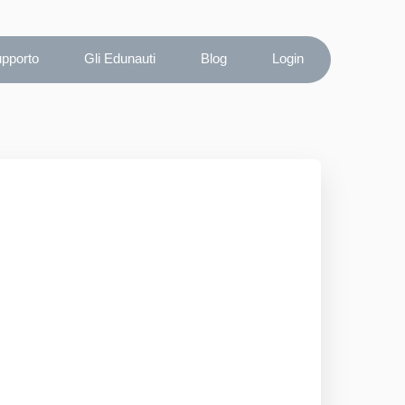
upporto
Gli Edunauti
Blog
Login