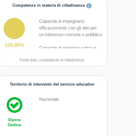
Competenze in materia di cittadinanza
Capacità di impegnarsi
efficacemente con gli altri per
un interesse comune o pubblico
100.00%
Capacità di pensiero critico e
abilità integrate nella soluzione
Fonte dato: competenze di cittadinanza
dei problemi
Territorio di intervento del servizio educativo
Nazionale
Opera
Online