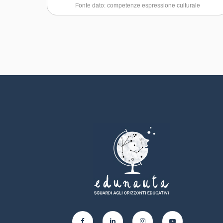
provare empatia
Fonte dato: competenze espressione culturale
valorizzazione personale,
sociale o commerciale
Capacità di negoziare
mediante le arti e le altre forme
culturali
Capacità di gestire il proprio
apprendimento e la propria
Capacità di impegnarsi in
carriera
processi creativi sia
individualmente che
Capacità di favorire il proprio
collettivamente
benessere fisico ed emotivo