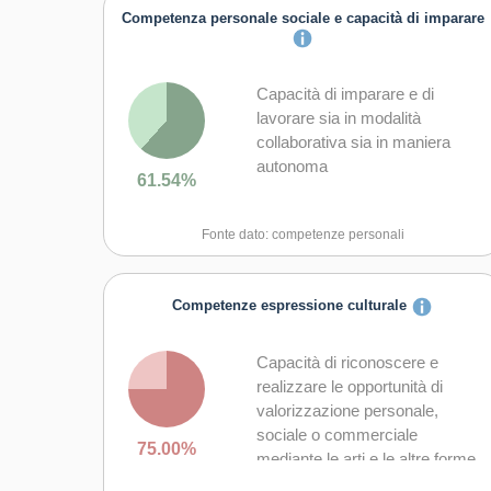
Competenza personale sociale e capacità di imparare
Capacità di imparare e di
lavorare sia in modalità
collaborativa sia in maniera
autonoma
61.54%
Capacità di lavorare con gli altri
Fonte dato: competenze personali
in maniera costruttiva
Capacità di comunicare
Competenze espressione culturale
costruttivamente in ambienti
diversi
Capacità di riconoscere e
Capacità di esprimere e
realizzare le opportunità di
comprendere punti di vista
valorizzazione personale,
diversi
sociale o commerciale
75.00%
mediante le arti e le altre forme
Capacità di negoziare
culturali