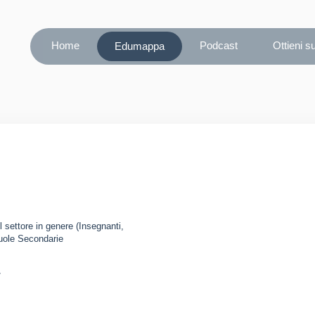
Home
Podcast
Ottieni s
Edumappa
l settore in genere (Insegnanti,
cuole Secondarie
/