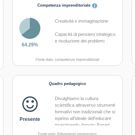
Competenza imprenditoriale
Creatività e immaginazione
Capacità di pensiero strategico
e risoluzione dei problemi
64.29%
Capacità di trasformare le idee
Fonte dato: competenze imprenditoriali
in azioni
Capacità di riflessione critica e
costruttiva
Quadro pedagogico
Capacità di assumere l'iniziativa
Divulghiamo la cultura
scientifica attraverso strumenti
Capacità di lavorare sia in
formativi non tradizionali che si
modalità collaborativa in gruppo
ispirino all’ideale dell’educare
Presente
sia in maniera autonoma
investigando (Inquiry Based
Science Education) e
Capacità di comunicare e
Fonte dato: Riferimento pedagogico