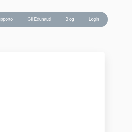
upporto
Gli Edunauti
Blog
Login