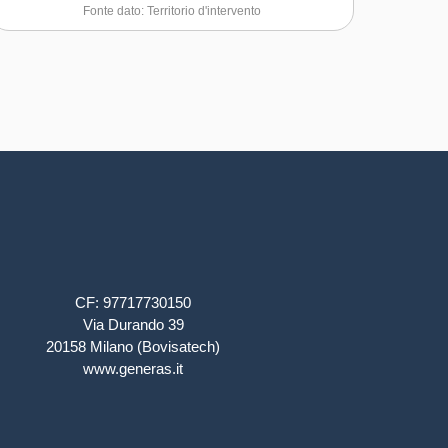
Fonte dato: Territorio d'intervento
CF: 97717730150
Via Durando 39
20158 Milano (Bovisatech)
www.generas.it