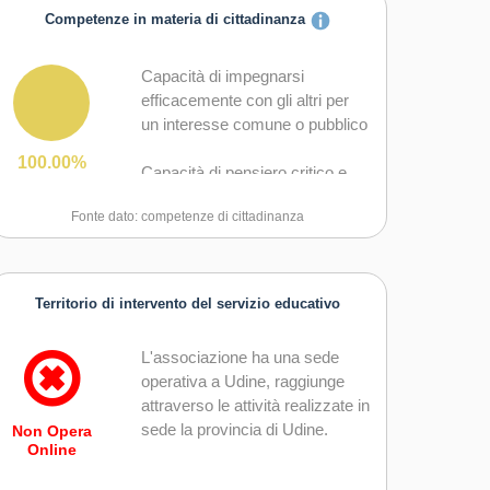
Competenze in materia di cittadinanza
Capacità di impegnarsi
efficacemente con gli altri per
un interesse comune o pubblico
100.00%
Capacità di pensiero critico e
abilità integrate nella soluzione
Fonte dato: competenze di cittadinanza
dei problemi
Territorio di intervento del servizio educativo
L'associazione ha una sede
operativa a Udine, raggiunge
attraverso le attività realizzate in
sede la provincia di Udine.
Non Opera
Online