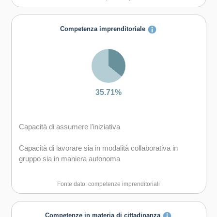
Capacità di negoziare
Competenza imprenditoriale
Capacità di gestire l'incertezza, la complessità e lo
stress
Capacità di mantenersi resilienti
Capacità di favorire il proprio benessere fisico ed
35.71%
emotivo
Capacità di assumere l'iniziativa
Capacità di lavorare sia in modalità collaborativa in
gruppo sia in maniera autonoma
Capacità di comunicare e negoziare efficacemente con
Fonte dato: competenze imprenditoriali
gli altri
Capacità di gestire l'incertezza, l'ambiguità e il rischio
Competenze in materia di cittadinanza