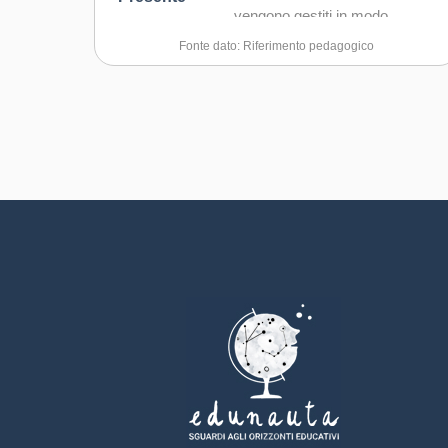
vengono gestiti in modo
imparziale, senza
Fonte dato: Riferimento pedagogico
discriminazione di sesso,
lingua, religione, status sociale.
L'uguaglianza non significa però
negazione delle differenze, per
questo i servizi vengono
comunque personalizzati,
tenendo conto delle necessità
della persona. L’attenzione è
posta al pieno rispetto della
dignità della persona, quali che
siano le sue condizioni fisiche o
mentali, culturali o sociali; LA
CONTINUITÀ: ci impegnano a
ridurre al minimo i disagi
derivanti da interruzioni o
disservizi dovuti a cause di
forza maggiore; LA
PARTECIPAZIONE E LA