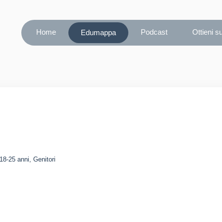
Home
Podcast
Ottieni s
Edumappa
18-25 anni, Genitori