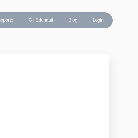
upporto
Gli Edunauti
Blog
Login