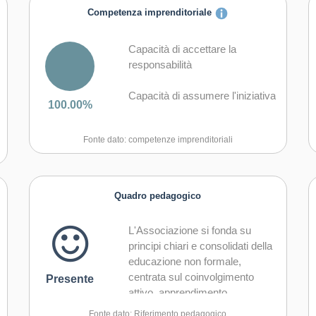
Competenza imprenditoriale
Capacità di accettare la
responsabilità
Capacità di assumere l'iniziativa
100.00%
Capacità di comunicare e
Fonte dato: competenze imprenditoriali
negoziare efficacemente con gli
altri
Capacità di coraggio e
Quadro pedagogico
perseveranza nel
raggiungimento degli obiettivi
L'Associazione si fonda su
principi chiari e consolidati della
Capacità di essere proattivi e
educazione non formale,
lungimiranti
centrata sul coinvolgimento
Presente
attivo, apprendimento
Capacità di gestire l'incertezza,
esperienziale e sviluppo di
l'ambiguità e il rischio
Fonte dato: Riferimento pedagogico