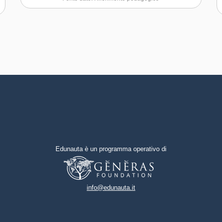
competenze trasversali.
Capacità di lavorare sia in
modalità collaborativa in gruppo
sia in maniera autonoma
Capacità di mantenere il ritmo
dell'attività
Capacità di motivare gli altri e
valorizzare le loro idee, di
provare empatia
Capacità di pensiero strategico
Edunauta è un programma operativo di
e risoluzione dei problemi
Capacità di possedere spirito di
iniziativa e autoconsapevolezza
info@edunauta.it
Capacità di riflessione critica e
costruttiva