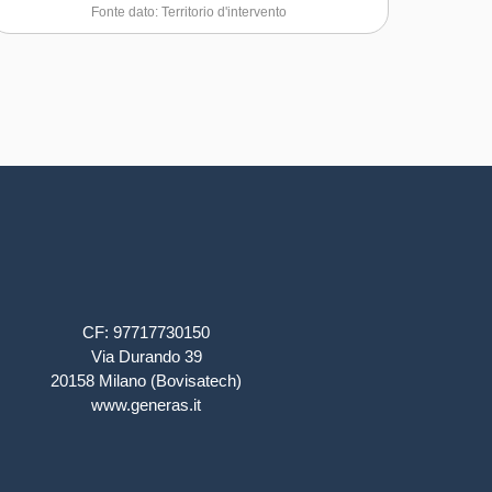
Fonte dato: Territorio d'intervento
CF: 97717730150
Via Durando 39
20158 Milano (Bovisatech)
www.generas.it