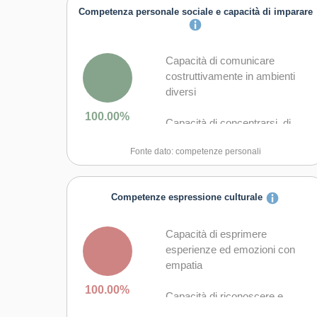
Competenza personale sociale e capacità di imparare
Capacità di comunicare
costruttivamente in ambienti
diversi
100.00%
Capacità di concentrarsi, di
riflettere criticamente e di
Fonte dato: competenze personali
prendere decisioni
Capacità di creare fiducia e
Competenze espressione culturale
provare empatia
Capacità di esprimere e
Capacità di esprimere
comprendere punti di vista
esperienze ed emozioni con
diversi
empatia
100.00%
Capacità di favorire il proprio
Capacità di riconoscere e
benessere fisico ed emotivo
realizzare le opportunità di