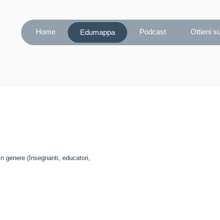
Home
Podcast
Ottieni s
Edumappa
in genere (Insegnanti, educatori,