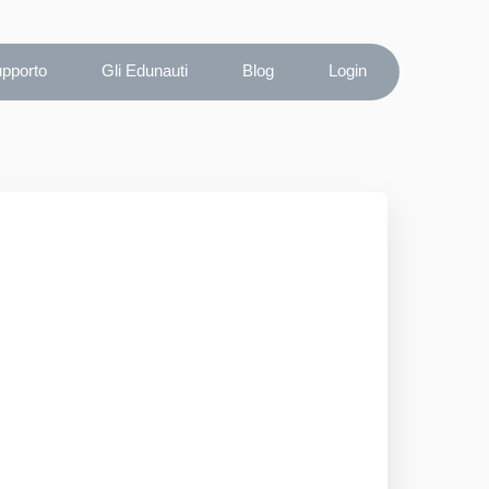
upporto
Gli Edunauti
Blog
Login