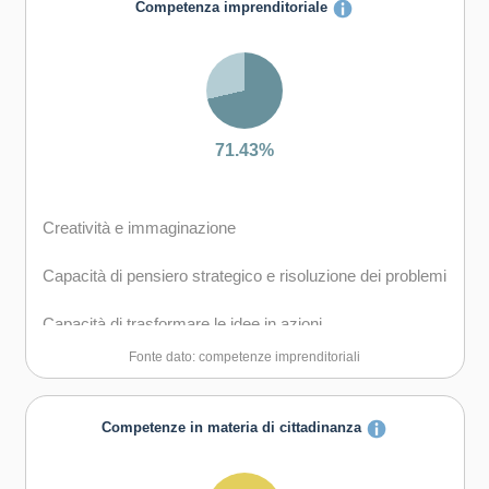
Competenza imprenditoriale
Capacità di esprimere e comprendere punti di vista
diversi
Capacità di negoziare
71.43%
Capacità di gestire il proprio apprendimento e la propria
carriera
Creatività e immaginazione
Capacità di pensiero strategico e risoluzione dei problemi
Capacità di trasformare le idee in azioni
Fonte dato: competenze imprenditoriali
Capacità di riflessione critica e costruttiva
Capacità di assumere l'iniziativa
Competenze in materia di cittadinanza
Capacità di lavorare sia in modalità collaborativa in