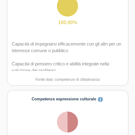
gruppo sia in maniera autonoma
Capacità di comunicare e negoziare efficacemente con
gli altri
100.00%
Capacità di possedere spirito di iniziativa e
autoconsapevolezza
Capacità di impegnarsi efficacemente con gli altri per un
interesse comune o pubblico
Capacità di essere proattivi e lungimiranti
Capacità di pensiero critico e abilità integrate nella
Capacità di motivare gli altri e valorizzare le loro idee, di
soluzione dei problemi
provare empatia
Fonte dato: competenze di cittadinanza
Competenze espressione culturale