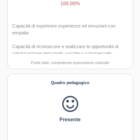
100.00%
Capacità di esprimere esperienze ed emozioni con
empatia
Capacità di riconoscere e realizzare le opportunità di
valorizzazione personale, sociale o commerciale
mediante le arti e le altre forme culturali
Fonte dato: competenze espressione culturale
Capacità di impegnarsi in processi creativi sia
individualmente che collettivamente
Quadro pedagogico
Curiosità nei confronti del mondo, apertura per
immaginare nuove possibilità
Presente