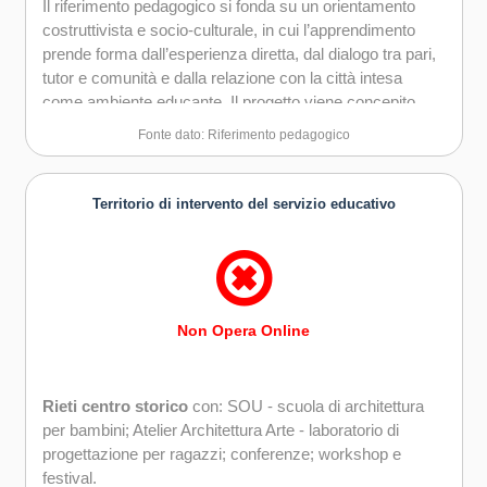
Il riferimento pedagogico si fonda su un orientamento
costruttivista e socio-culturale, in cui l’apprendimento
prende forma dall’esperienza diretta, dal dialogo tra pari,
tutor e comunità e dalla relazione con la città intesa
come ambiente educante. Il progetto viene concepito
come compito autentico che intreccia conoscenze e
Fonte dato: Riferimento pedagogico
competenze trasversali quali pensiero critico, creatività,
collaborazione e cittadinanza.
Territorio di intervento del servizio educativo
L’approccio metodologico unisce learning by doing,
project-based learning, design thinking e service
learning, promuovendo un apprendimento situato e
riflessivo. La valutazione è formativa e continua,
attraverso strumenti come portfolio, rubriche e
Non Opera Online
autovalutazione, con l’obiettivo di accompagnare i
processi di crescita individuale e collettiva.
Rieti centro storico
con: SOU - scuola di architettura
Centrale è la dimensione inclusiva e intergenerazionale,
per bambini; Atelier Architettura Arte - laboratorio di
che garantisce accessibilità, equità e partecipazione.
progettazione per ragazzi; conferenze; workshop e
Bambini e ragazzi apprendono linguaggi del progetto e
festival.
responsabilità civica, sviluppando competenze tecniche,